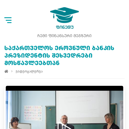
ᲩᲔᲛᲘ ᲤᲘᲜᲐᲜᲡᲣᲠᲘ ᲛᲔᲒᲖᲣᲠᲘ
ᲡᲐᲥᲐᲠᲗᲕᲔᲚᲝᲡ ᲔᲠᲝᲕᲜᲣᲚᲘ ᲑᲐᲜᲙᲘᲡ
ᲞᲠᲔᲖᲘᲓᲔᲜᲢᲘᲡ ᲨᲔᲮᲕᲔᲓᲠᲔᲑᲘ
ᲛᲝᲡᲬᲐᲕᲚᲔᲔᲑᲗᲐᲜ
ვიდეოგალერეა