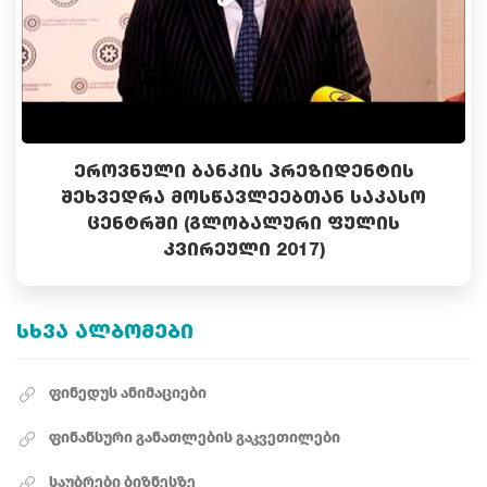
ᲔᲠᲝᲕᲜᲣᲚᲘ ᲑᲐᲜᲙᲘᲡ ᲞᲠᲔᲖᲘᲓᲔᲜᲢᲘᲡ
ᲨᲔᲮᲕᲔᲓᲠᲐ ᲛᲝᲡᲬᲐᲕᲚᲔᲔᲑᲗᲐᲜ ᲡᲐᲙᲐᲡᲝ
ᲪᲔᲜᲢᲠᲨᲘ (ᲒᲚᲝᲑᲐᲚᲣᲠᲘ ᲤᲣᲚᲘᲡ
ᲙᲕᲘᲠᲔᲣᲚᲘ 2017)
ᲡᲮᲕᲐ ᲐᲚᲑᲝᲛᲔᲑᲘ
ფინედუს ანიმაციები
ფინანსური განათლების გაკვეთილები
საუბრები ბიზნესზე