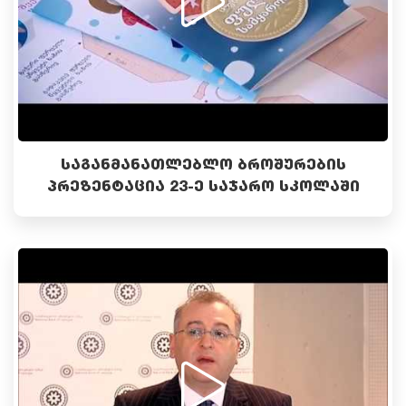
ᲡᲐᲒᲐᲜᲛᲐᲜᲐᲗᲚᲔᲑᲚᲝ ᲑᲠᲝᲨᲣᲠᲔᲑᲘᲡ
ᲞᲠᲔᲖᲔᲜᲢᲐᲪᲘᲐ 23-Ე ᲡᲐᲯᲐᲠᲝ ᲡᲙᲝᲚᲐᲨᲘ