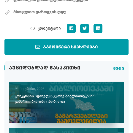
მსოფლიო დაზოგვის დღე
კომენტარი
გამოიწერე სიახლეები
ᲐᲣᲪᲘᲚᲔᲑᲚᲐᲓ ᲬᲐᲡᲐᲙᲘᲗᲮᲘ
მეტი
1 ივნისი, 2026
კონკურსის "ფინედუს კუთხე ბიბლიოთეკაში"
გამარჯვებულები ცნობილია