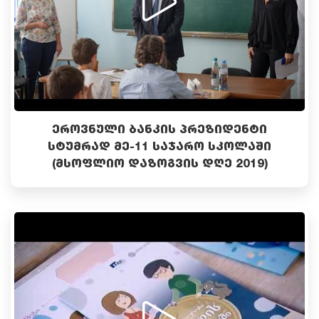
ᲔᲠᲝᲕᲜᲣᲚᲘ ᲑᲐᲜᲙᲘᲡ ᲞᲠᲔᲖᲘᲓᲔᲜᲢᲘ
ᲡᲢᲣᲛᲠᲐᲓ ᲛᲔ-11 ᲡᲐᲯᲐᲠᲝ ᲡᲙᲝᲚᲐᲨᲘ
(ᲛᲡᲝᲤᲚᲘᲝ ᲓᲐᲖᲝᲒᲕᲘᲡ ᲓᲦᲔ 2019)