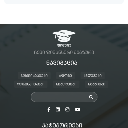
ᲩᲔᲛᲘ ᲤᲘᲜᲐᲜᲡᲣᲠᲘ ᲛᲔᲒᲖᲣᲠᲘ
ᲜᲐᲕᲘᲒᲐᲪᲘᲐ
ᲞᲣᲑᲚᲘᲙᲐᲪᲘᲔᲑᲘ
ᲑᲚᲝᲒᲘ
ᲙᲕᲚᲔᲕᲔᲑᲘ
ᲦᲝᲜᲘᲡᲫᲘᲔᲑᲔᲑᲘ
ᲡᲘᲐᲮᲚᲔᲔᲑᲘ
ᲡᲢᲐᲢᲘᲔᲑᲘ
ᲙᲐᲢᲔᲒᲝᲠᲘᲔᲑᲘ