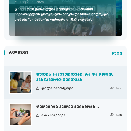
1 ივნისი, 2026
ფინანსური განათლება ფეხბურთის თამაშით -
საქართველოს ეროვნულმა ბანკმა და Visa-მ ციფრული
თამაში "ფინანსური ფეხბურთი" წარადგინეს
ᲑᲚᲝᲒᲘ
მეტი
ᲤᲣᲚᲘᲡ ᲒᲐᲙᲕᲔᲗᲘᲚᲔᲑᲘ: ᲠᲐ ᲓᲐ ᲠᲝᲓᲘᲡ
ᲕᲐᲡᲬᲐᲕᲚᲝᲗ ᲨᲕᲘᲚᲔᲑᲡ
ლილი ნინოშვილი
1676
ᲓᲔᲓᲐᲛᲘᲬᲐ ᲙᲕᲚᲐᲕ ᲒᲕᲘᲮᲛᲝᲑᲡ...
მაია ჩაგუნავა
1618