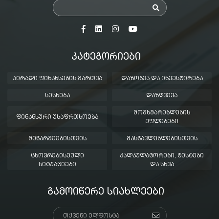
ᲙᲐᲢᲔᲒᲝᲠᲘᲔᲑᲘ
ᲞᲘᲠᲐᲓᲘ ᲤᲘᲜᲐᲜᲡᲔᲑᲘᲡ ᲛᲐᲠᲗᲕᲐ
ᲓᲐᲖᲝᲒᲕᲐ ᲓᲐ ᲘᲜᲕᲔᲡᲢᲘᲠᲔᲑᲐ
ᲡᲔᲡᲮᲔᲑᲐ
ᲓᲐᲖᲦᲕᲔᲕᲐ
ᲛᲝᲛᲮᲛᲐᲠᲔᲑᲚᲔᲑᲘᲡ
ᲤᲘᲜᲐᲜᲡᲣᲠᲘ ᲣᲡᲐᲤᲠᲗᲮᲝᲔᲑᲐ
ᲣᲤᲚᲔᲑᲔᲑᲘ
ᲛᲔᲬᲐᲠᲛᲔᲔᲑᲘᲡᲗᲕᲘᲡ
ᲛᲐᲡᲬᲐᲕᲚᲔᲑᲚᲔᲑᲘᲡᲗᲕᲘᲡ
ᲪᲮᲝᲕᲠᲔᲑᲘᲡᲔᲣᲚᲘ
ᲙᲐᲚᲙᲣᲚᲐᲢᲝᲠᲔᲑᲘ, ᲢᲔᲡᲢᲔᲑᲘ
ᲡᲘᲢᲣᲐᲪᲘᲔᲑᲘ
ᲓᲐ ᲡᲮᲕᲐ
ᲒᲐᲛᲝᲘᲬᲔᲠᲔ ᲡᲘᲐᲮᲚᲔᲔᲑᲘ