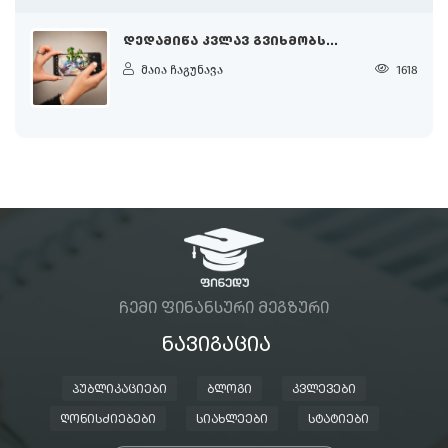
ᲓᲔᲓᲐᲛᲘᲬᲐ ᲙᲕᲚᲐᲕ ᲒᲕᲘᲮᲛᲝᲑᲡ...
მაია ჩაგუნავა
1618
ᲩᲔᲛᲘ ᲤᲘᲜᲐᲜᲡᲣᲠᲘ ᲛᲔᲒᲖᲣᲠᲘ
ᲜᲐᲕᲘᲒᲐᲪᲘᲐ
ᲞᲣᲑᲚᲘᲙᲐᲪᲘᲔᲑᲘ
ᲑᲚᲝᲒᲘ
ᲙᲕᲚᲔᲕᲔᲑᲘ
ᲦᲝᲜᲘᲡᲫᲘᲔᲑᲔᲑᲘ
ᲡᲘᲐᲮᲚᲔᲔᲑᲘ
ᲡᲢᲐᲢᲘᲔᲑᲘ