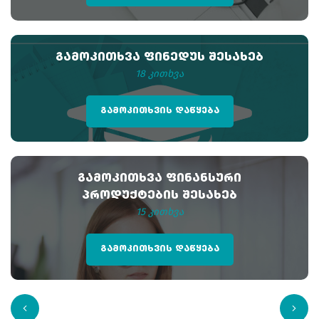
ᲒᲐᲛᲝᲙᲘᲗᲮᲕᲐ ᲤᲘᲜᲔᲓᲣᲡ ᲨᲔᲡᲐᲮᲔᲑ
18 კითხვა
ᲒᲐᲛᲝᲙᲘᲗᲮᲕᲘᲡ ᲓᲐᲬᲧᲔᲑᲐ
ᲒᲐᲛᲝᲙᲘᲗᲮᲕᲐ ᲤᲘᲜᲐᲜᲡᲣᲠᲘ
ᲞᲠᲝᲓᲣᲥᲢᲔᲑᲘᲡ ᲨᲔᲡᲐᲮᲔᲑ
15 კითხვა
ᲒᲐᲛᲝᲙᲘᲗᲮᲕᲘᲡ ᲓᲐᲬᲧᲔᲑᲐ