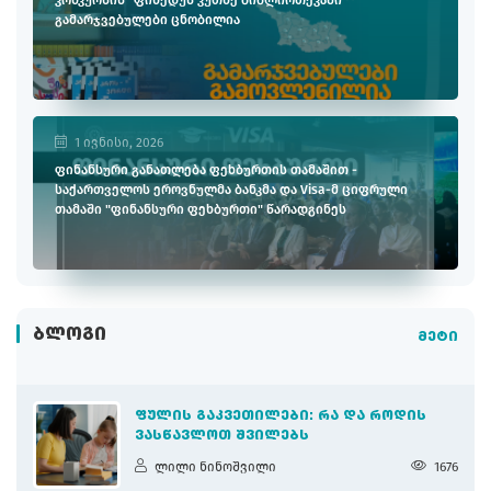
გამარჯვებულები ცნობილია
1 ივნისი, 2026
ფინანსური განათლება ფეხბურთის თამაშით -
საქართველოს ეროვნულმა ბანკმა და Visa-მ ციფრული
თამაში "ფინანსური ფეხბურთი" წარადგინეს
ᲑᲚᲝᲒᲘ
მეტი
ᲤᲣᲚᲘᲡ ᲒᲐᲙᲕᲔᲗᲘᲚᲔᲑᲘ: ᲠᲐ ᲓᲐ ᲠᲝᲓᲘᲡ
ᲕᲐᲡᲬᲐᲕᲚᲝᲗ ᲨᲕᲘᲚᲔᲑᲡ
ლილი ნინოშვილი
1676