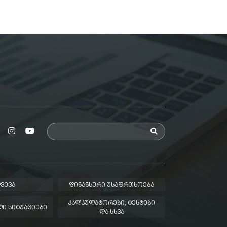
ᲕᲔᲕᲐ
ᲤᲘᲜᲐᲜᲡᲣᲠᲘ ᲣᲡᲐᲤᲠᲗᲮᲝᲔᲑᲐ
ᲙᲐᲚᲙᲣᲚᲐᲢᲝᲠᲔᲑᲘ, ᲢᲔᲡᲢᲔᲑᲘ
Ი ᲡᲘᲢᲣᲐᲪᲘᲔᲑᲘ
ᲓᲐ ᲡᲮᲕᲐ