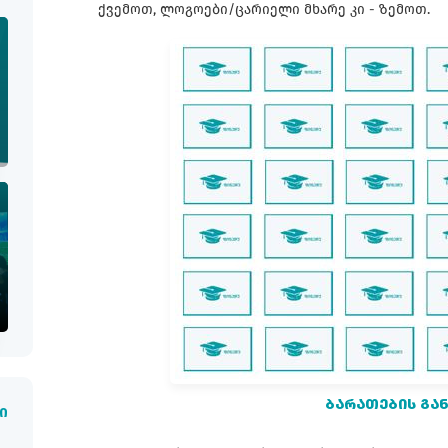
ქვემოთ, ლოგოები/ცარიელი მხარე კი - ზემოთ.
ᲑᲐᲠᲐᲗᲔᲑᲘᲡ ᲒᲐ
ი