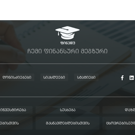
ᲩᲔᲛᲘ ᲤᲘᲜᲐᲜᲡᲣᲠᲘ ᲛᲔᲒᲖᲣᲠᲘ
ᲦᲝᲜᲘᲡᲫᲘᲔᲑᲔᲑᲘ
ᲡᲘᲐᲮᲚᲔᲔᲑᲘ
ᲡᲢᲐᲢᲘᲔᲑᲘ
 ᲘᲜᲕᲔᲡᲢᲘᲠᲔᲑᲐ
ᲡᲔᲡᲮᲔᲑᲐ
ᲓᲐᲖᲦ
ᲔᲑᲘᲡᲗᲕᲘᲡ
ᲛᲐᲡᲬᲐᲕᲚᲔᲑᲚᲔᲑᲘᲡᲗᲕᲘᲡ
ᲪᲮᲝᲕᲠᲔᲑᲘᲡᲔᲣᲚ