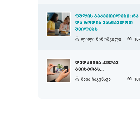
ᲤᲣᲚᲘᲡ ᲒᲐᲙᲕᲔᲗᲘᲚᲔᲑᲘ: ᲠᲐ
ᲓᲐ ᲠᲝᲓᲘᲡ ᲕᲐᲡᲬᲐᲕᲚᲝᲗ
ᲨᲕᲘᲚᲔᲑᲡ
ლილი ნინოშვილი
16
ᲓᲔᲓᲐᲛᲘᲬᲐ ᲙᲕᲚᲐᲕ
ᲒᲕᲘᲮᲛᲝᲑᲡ...
მაია ჩაგუნავა
16