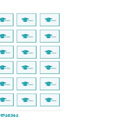
ᲜᲚᲐᲒᲔᲑᲐ