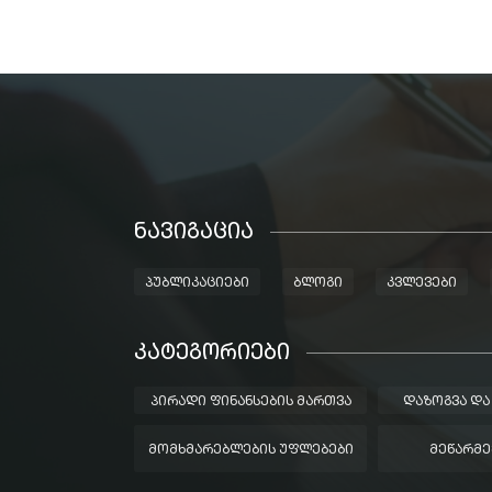
ᲜᲐᲕᲘᲒᲐᲪᲘᲐ
ᲞᲣᲑᲚᲘᲙᲐᲪᲘᲔᲑᲘ
ᲑᲚᲝᲒᲘ
ᲙᲕᲚᲔᲕᲔᲑᲘ
ᲙᲐᲢᲔᲒᲝᲠᲘᲔᲑᲘ
ᲞᲘᲠᲐᲓᲘ ᲤᲘᲜᲐᲜᲡᲔᲑᲘᲡ ᲛᲐᲠᲗᲕᲐ
ᲓᲐᲖᲝᲒᲕᲐ ᲓᲐ
ᲛᲝᲛᲮᲛᲐᲠᲔᲑᲚᲔᲑᲘᲡ ᲣᲤᲚᲔᲑᲔᲑᲘ
ᲛᲔᲬᲐᲠᲛᲔ