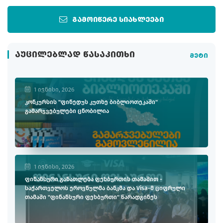
გამოიწერე სიახლეები
ᲐᲣᲪᲘᲚᲔᲑᲚᲐᲓ ᲬᲐᲡᲐᲙᲘᲗᲮᲘ
მეტი
1 ივნისი, 2026
კონკურსის "ფინედუს კუთხე ბიბლიოთეკაში"
გამარჯვებულები ცნობილია
1 ივნისი, 2026
ფინანსური განათლება ფეხბურთის თამაშით -
საქართველოს ეროვნულმა ბანკმა და Visa-მ ციფრული
თამაში "ფინანსური ფეხბურთი" წარადგინეს