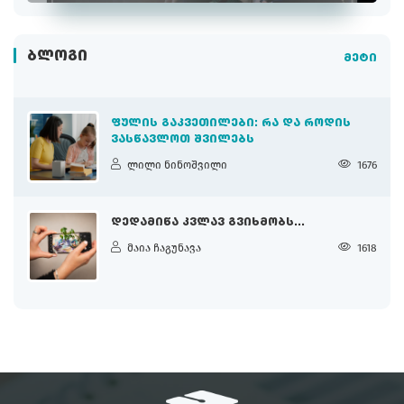
ᲑᲚᲝᲒᲘ
მეტი
ᲤᲣᲚᲘᲡ ᲒᲐᲙᲕᲔᲗᲘᲚᲔᲑᲘ: ᲠᲐ ᲓᲐ ᲠᲝᲓᲘᲡ
ᲕᲐᲡᲬᲐᲕᲚᲝᲗ ᲨᲕᲘᲚᲔᲑᲡ
ლილი ნინოშვილი
1676
ᲓᲔᲓᲐᲛᲘᲬᲐ ᲙᲕᲚᲐᲕ ᲒᲕᲘᲮᲛᲝᲑᲡ...
მაია ჩაგუნავა
1618