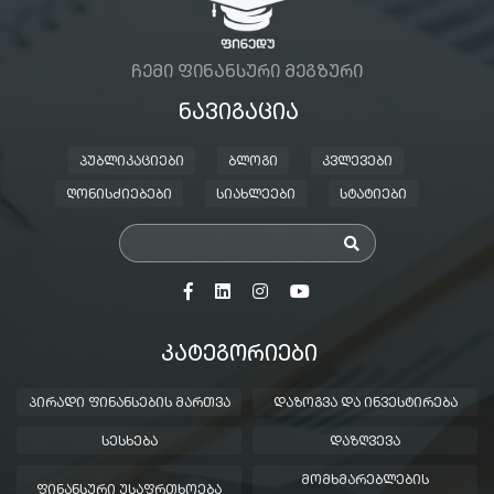
ᲩᲔᲛᲘ ᲤᲘᲜᲐᲜᲡᲣᲠᲘ ᲛᲔᲒᲖᲣᲠᲘ
ᲜᲐᲕᲘᲒᲐᲪᲘᲐ
ᲞᲣᲑᲚᲘᲙᲐᲪᲘᲔᲑᲘ
ᲑᲚᲝᲒᲘ
ᲙᲕᲚᲔᲕᲔᲑᲘ
ᲦᲝᲜᲘᲡᲫᲘᲔᲑᲔᲑᲘ
ᲡᲘᲐᲮᲚᲔᲔᲑᲘ
ᲡᲢᲐᲢᲘᲔᲑᲘ
ᲙᲐᲢᲔᲒᲝᲠᲘᲔᲑᲘ
ᲞᲘᲠᲐᲓᲘ ᲤᲘᲜᲐᲜᲡᲔᲑᲘᲡ ᲛᲐᲠᲗᲕᲐ
ᲓᲐᲖᲝᲒᲕᲐ ᲓᲐ ᲘᲜᲕᲔᲡᲢᲘᲠᲔᲑᲐ
ᲡᲔᲡᲮᲔᲑᲐ
ᲓᲐᲖᲦᲕᲔᲕᲐ
ᲛᲝᲛᲮᲛᲐᲠᲔᲑᲚᲔᲑᲘᲡ
ᲤᲘᲜᲐᲜᲡᲣᲠᲘ ᲣᲡᲐᲤᲠᲗᲮᲝᲔᲑᲐ