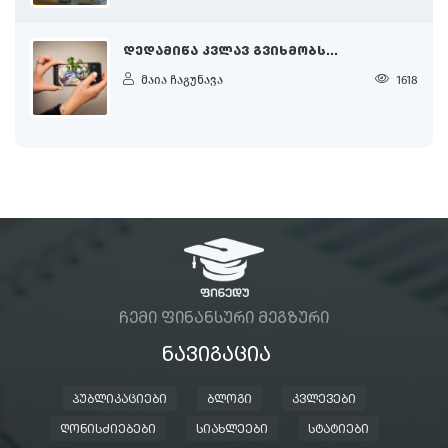
ᲓᲔᲓᲐᲛᲘᲬᲐ ᲙᲕᲚᲐᲕ ᲒᲕᲘᲮᲛᲝᲑᲡ...
მაია ჩაგუნავა
1618
ᲩᲔᲛᲘ ᲤᲘᲜᲐᲜᲡᲣᲠᲘ ᲛᲔᲒᲖᲣᲠᲘ
ᲜᲐᲕᲘᲒᲐᲪᲘᲐ
ᲞᲣᲑᲚᲘᲙᲐᲪᲘᲔᲑᲘ
ᲑᲚᲝᲒᲘ
ᲙᲕᲚᲔᲕᲔᲑᲘ
ᲦᲝᲜᲘᲡᲫᲘᲔᲑᲔᲑᲘ
ᲡᲘᲐᲮᲚᲔᲔᲑᲘ
ᲡᲢᲐᲢᲘᲔᲑᲘ