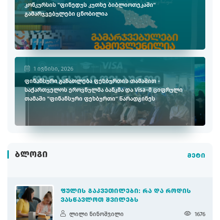
კონკურსის "ფინედუს კუთხე ბიბლიოთეკაში"
გამარჯვებულები ცნობილია
1 ივნისი, 2026
ფინანსური განათლება ფეხბურთის თამაშით -
საქართველოს ეროვნულმა ბანკმა და Visa-მ ციფრული
თამაში "ფინანსური ფეხბურთი" წარადგინეს
ᲑᲚᲝᲒᲘ
მეტი
ᲤᲣᲚᲘᲡ ᲒᲐᲙᲕᲔᲗᲘᲚᲔᲑᲘ: ᲠᲐ ᲓᲐ ᲠᲝᲓᲘᲡ
ᲕᲐᲡᲬᲐᲕᲚᲝᲗ ᲨᲕᲘᲚᲔᲑᲡ
ლილი ნინოშვილი
1676