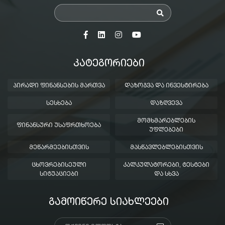
ᲙᲐᲢᲔᲒᲝᲠᲘᲔᲑᲘ
ᲞᲘᲠᲐᲓᲘ ᲤᲘᲜᲐᲜᲡᲔᲑᲘᲡ ᲛᲐᲠᲗᲕᲐ
ᲓᲐᲖᲝᲒᲕᲐ ᲓᲐ ᲘᲜᲕᲔᲡᲢᲘᲠᲔᲑᲐ
ᲡᲔᲡᲮᲔᲑᲐ
ᲓᲐᲖᲦᲕᲔᲕᲐ
ᲛᲝᲛᲮᲛᲐᲠᲔᲑᲚᲔᲑᲘᲡ
ᲤᲘᲜᲐᲜᲡᲣᲠᲘ ᲣᲡᲐᲤᲠᲗᲮᲝᲔᲑᲐ
ᲣᲤᲚᲔᲑᲔᲑᲘ
ᲛᲔᲬᲐᲠᲛᲔᲔᲑᲘᲡᲗᲕᲘᲡ
ᲛᲐᲡᲬᲐᲕᲚᲔᲑᲚᲔᲑᲘᲡᲗᲕᲘᲡ
ᲪᲮᲝᲕᲠᲔᲑᲘᲡᲔᲣᲚᲘ
ᲙᲐᲚᲙᲣᲚᲐᲢᲝᲠᲔᲑᲘ, ᲢᲔᲡᲢᲔᲑᲘ
ᲡᲘᲢᲣᲐᲪᲘᲔᲑᲘ
ᲓᲐ ᲡᲮᲕᲐ
ᲒᲐᲛᲝᲘᲬᲔᲠᲔ ᲡᲘᲐᲮᲚᲔᲔᲑᲘ