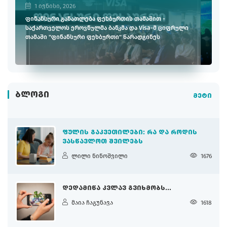
1 ივნისი, 2026
ფინანსური განათლება ფეხბურთის თამაშით -
საქართველოს ეროვნულმა ბანკმა და Visa-მ ციფრული
თამაში "ფინანსური ფეხბურთი" წარადგინეს
ᲑᲚᲝᲒᲘ
მეტი
ᲤᲣᲚᲘᲡ ᲒᲐᲙᲕᲔᲗᲘᲚᲔᲑᲘ: ᲠᲐ ᲓᲐ ᲠᲝᲓᲘᲡ
ᲕᲐᲡᲬᲐᲕᲚᲝᲗ ᲨᲕᲘᲚᲔᲑᲡ
ლილი ნინოშვილი
1676
ᲓᲔᲓᲐᲛᲘᲬᲐ ᲙᲕᲚᲐᲕ ᲒᲕᲘᲮᲛᲝᲑᲡ...
მაია ჩაგუნავა
1618