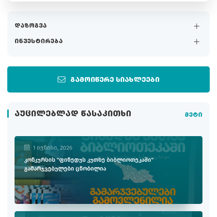
დაზოგვა
ინვესტირება
გამოიწერე სიახლეები
ᲐᲣᲪᲘᲚᲔᲑᲚᲐᲓ ᲬᲐᲡᲐᲙᲘᲗᲮᲘ
მეტი
1 ივნისი, 2026
კონკურსის "ფინედუს კუთხე ბიბლიოთეკაში"
გამარჯვებულები ცნობილია