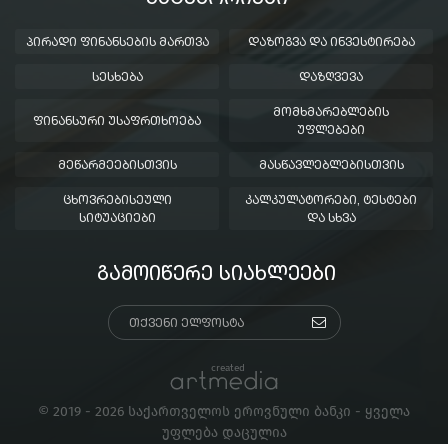
ᲞᲘᲠᲐᲓᲘ ᲤᲘᲜᲐᲜᲡᲔᲑᲘᲡ ᲛᲐᲠᲗᲕᲐ
ᲓᲐᲖᲝᲒᲕᲐ ᲓᲐ ᲘᲜᲕᲔᲡᲢᲘᲠᲔᲑᲐ
ᲡᲔᲡᲮᲔᲑᲐ
ᲓᲐᲖᲦᲕᲔᲕᲐ
ᲛᲝᲛᲮᲛᲐᲠᲔᲑᲚᲔᲑᲘᲡ
ᲤᲘᲜᲐᲜᲡᲣᲠᲘ ᲣᲡᲐᲤᲠᲗᲮᲝᲔᲑᲐ
ᲣᲤᲚᲔᲑᲔᲑᲘ
ᲛᲔᲬᲐᲠᲛᲔᲔᲑᲘᲡᲗᲕᲘᲡ
ᲛᲐᲡᲬᲐᲕᲚᲔᲑᲚᲔᲑᲘᲡᲗᲕᲘᲡ
ᲪᲮᲝᲕᲠᲔᲑᲘᲡᲔᲣᲚᲘ
ᲙᲐᲚᲙᲣᲚᲐᲢᲝᲠᲔᲑᲘ, ᲢᲔᲡᲢᲔᲑᲘ
ᲡᲘᲢᲣᲐᲪᲘᲔᲑᲘ
ᲓᲐ ᲡᲮᲕᲐ
ᲒᲐᲛᲝᲘᲬᲔᲠᲔ ᲡᲘᲐᲮᲚᲔᲔᲑᲘ
created
© 2019 - 2026 საქართველოს ეროვნული ბანკი - ყველა
უფლება დაცულია