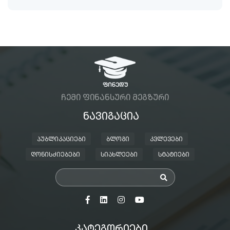
ᲩᲔᲛᲘ ᲤᲘᲜᲐᲜᲡᲣᲠᲘ ᲛᲔᲒᲖᲣᲠᲘ
ᲜᲐᲕᲘᲒᲐᲪᲘᲐ
ᲞᲣᲑᲚᲘᲙᲐᲪᲘᲔᲑᲘ
ᲑᲚᲝᲒᲘ
ᲙᲕᲚᲔᲕᲔᲑᲘ
ᲦᲝᲜᲘᲡᲫᲘᲔᲑᲔᲑᲘ
ᲡᲘᲐᲮᲚᲔᲔᲑᲘ
ᲡᲢᲐᲢᲘᲔᲑᲘ
ᲙᲐᲢᲔᲒᲝᲠᲘᲔᲑᲘ