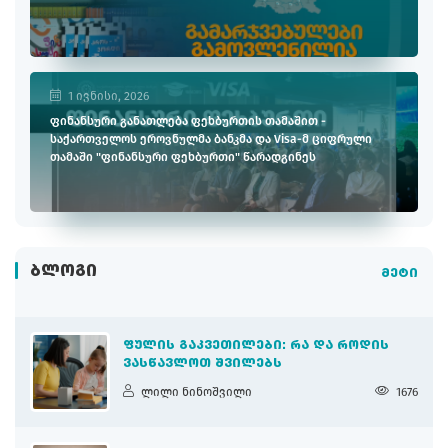
1 ივნისი, 2026
ფინანსური განათლება ფეხბურთის თამაშით -
საქართველოს ეროვნულმა ბანკმა და Visa-მ ციფრული
თამაში "ფინანსური ფეხბურთი" წარადგინეს
ᲑᲚᲝᲒᲘ
მეტი
ᲤᲣᲚᲘᲡ ᲒᲐᲙᲕᲔᲗᲘᲚᲔᲑᲘ: ᲠᲐ ᲓᲐ ᲠᲝᲓᲘᲡ
ᲕᲐᲡᲬᲐᲕᲚᲝᲗ ᲨᲕᲘᲚᲔᲑᲡ
ლილი ნინოშვილი
1676