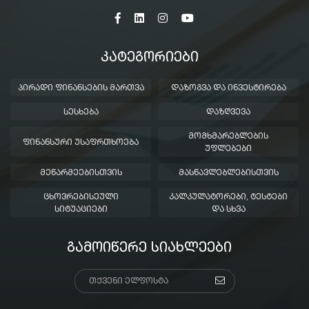
ᲙᲐᲢᲔᲒᲝᲠᲘᲔᲑᲘ
ᲞᲘᲠᲐᲓᲘ ᲤᲘᲜᲐᲜᲡᲔᲑᲘᲡ ᲛᲐᲠᲗᲕᲐ
ᲓᲐᲖᲝᲒᲕᲐ ᲓᲐ ᲘᲜᲕᲔᲡᲢᲘᲠᲔᲑᲐ
ᲡᲔᲡᲮᲔᲑᲐ
ᲓᲐᲖᲦᲕᲔᲕᲐ
ᲛᲝᲛᲮᲛᲐᲠᲔᲑᲚᲔᲑᲘᲡ
ᲤᲘᲜᲐᲜᲡᲣᲠᲘ ᲣᲡᲐᲤᲠᲗᲮᲝᲔᲑᲐ
ᲣᲤᲚᲔᲑᲔᲑᲘ
ᲛᲔᲬᲐᲠᲛᲔᲔᲑᲘᲡᲗᲕᲘᲡ
ᲛᲐᲡᲬᲐᲕᲚᲔᲑᲚᲔᲑᲘᲡᲗᲕᲘᲡ
ᲪᲮᲝᲕᲠᲔᲑᲘᲡᲔᲣᲚᲘ
ᲙᲐᲚᲙᲣᲚᲐᲢᲝᲠᲔᲑᲘ, ᲢᲔᲡᲢᲔᲑᲘ
ᲡᲘᲢᲣᲐᲪᲘᲔᲑᲘ
ᲓᲐ ᲡᲮᲕᲐ
ᲒᲐᲛᲝᲘᲬᲔᲠᲔ ᲡᲘᲐᲮᲚᲔᲔᲑᲘ