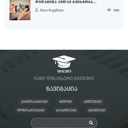
ᲓᲔᲓᲐᲛᲘᲬᲐ ᲙᲕᲚᲐᲕ ᲒᲕᲘᲮᲛᲝᲑᲡ...
მაია ჩაგუნავა
1618
ᲩᲔᲛᲘ ᲤᲘᲜᲐᲜᲡᲣᲠᲘ ᲛᲔᲒᲖᲣᲠᲘ
ᲜᲐᲕᲘᲒᲐᲪᲘᲐ
ᲞᲣᲑᲚᲘᲙᲐᲪᲘᲔᲑᲘ
ᲑᲚᲝᲒᲘ
ᲙᲕᲚᲔᲕᲔᲑᲘ
ᲦᲝᲜᲘᲡᲫᲘᲔᲑᲔᲑᲘ
ᲡᲘᲐᲮᲚᲔᲔᲑᲘ
ᲡᲢᲐᲢᲘᲔᲑᲘ