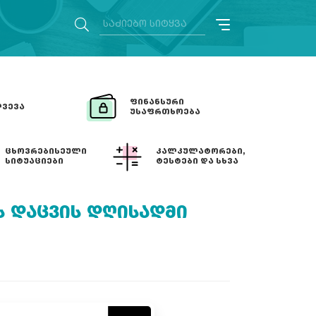
ᲤᲘᲜᲐᲜᲡᲣᲠᲘ
ᲕᲔᲕᲐ
ᲣᲡᲐᲤᲠᲗᲮᲝᲔᲑᲐ
ᲪᲮᲝᲕᲠᲔᲑᲘᲡᲔᲣᲚᲘ
ᲙᲐᲚᲙᲣᲚᲐᲢᲝᲠᲔᲑᲘ,
ᲡᲘᲢᲣᲐᲪᲘᲔᲑᲘ
ᲢᲔᲡᲢᲔᲑᲘ ᲓᲐ ᲡᲮᲕᲐ
 ᲓᲐᲪᲕᲘᲡ ᲓᲦᲘᲡᲐᲓᲛᲘ