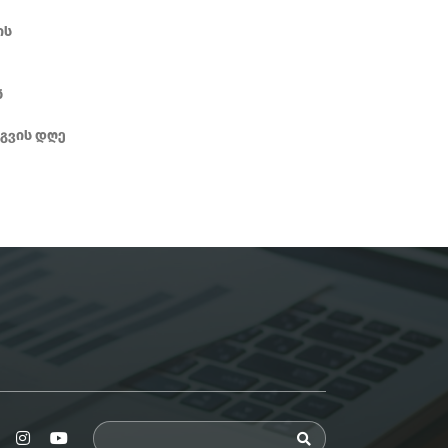
ის
ნ
გვის დღე