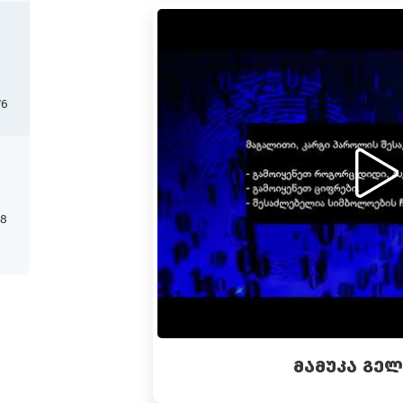
76
18
ᲛᲐᲛᲣᲙᲐ ᲒᲔ