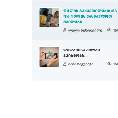
ᲤᲣᲚᲘᲡ ᲒᲐᲙᲕᲔᲗᲘᲚᲔᲑᲘ: ᲠᲐ
ᲓᲐ ᲠᲝᲓᲘᲡ ᲕᲐᲡᲬᲐᲕᲚᲝᲗ
ᲨᲕᲘᲚᲔᲑᲡ
ლილი ნინოშვილი
16
ᲓᲔᲓᲐᲛᲘᲬᲐ ᲙᲕᲚᲐᲕ
ᲒᲕᲘᲮᲛᲝᲑᲡ...
მაია ჩაგუნავა
16