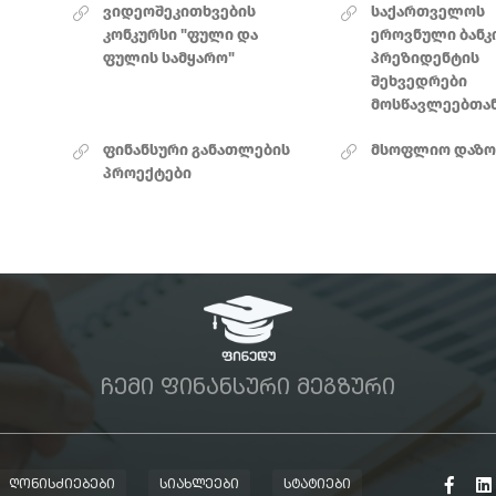
ვიდეოშეკითხვების
საქართველოს
კონკურსი "ფული და
ეროვნული ბანკ
ფულის სამყარო"
პრეზიდენტის
შეხვედრები
მოსწავლეებთა
ფინანსური განათლების
მსოფლიო დაზო
პროექტები
ᲩᲔᲛᲘ ᲤᲘᲜᲐᲜᲡᲣᲠᲘ ᲛᲔᲒᲖᲣᲠᲘ
ᲦᲝᲜᲘᲡᲫᲘᲔᲑᲔᲑᲘ
ᲡᲘᲐᲮᲚᲔᲔᲑᲘ
ᲡᲢᲐᲢᲘᲔᲑᲘ