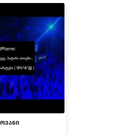
ᲚᲝᲕᲐᲜᲘ