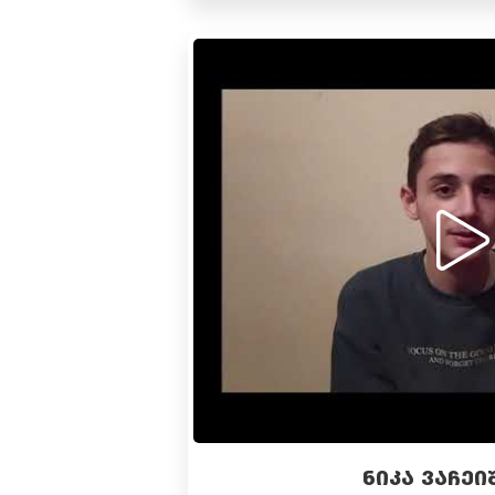
ᲜᲘᲙᲐ ᲕᲐᲩᲔ