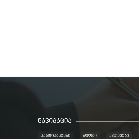
ᲜᲐᲕᲘᲒᲐᲪᲘᲐ
ᲞᲣᲑᲚᲘᲙᲐᲪᲘᲔᲑᲘ
ᲑᲚᲝᲒᲘ
ᲙᲕᲚᲔᲕᲔᲑᲘ