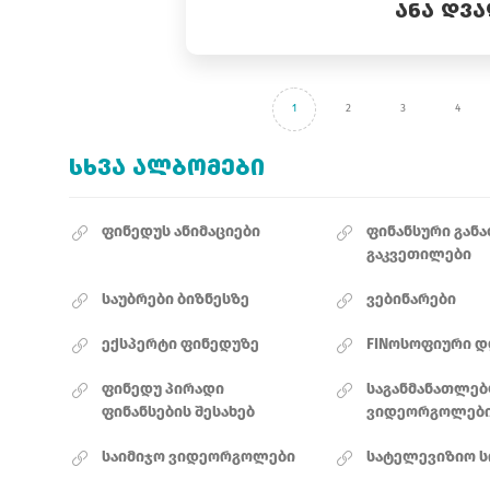
ᲐᲜᲐ ᲓᲕ
1
2
3
4
ᲡᲮᲕᲐ ᲐᲚᲑᲝᲛᲔᲑᲘ
ფინედუს ანიმაციები
ფინანსური გან
გაკვეთილები
საუბრები ბიზნესზე
ვებინარები
ექსპერტი ფინედუზე
FINოსოფიური დ
ფინედუ პირადი
საგანმანათლე
ფინანსების შესახებ
ვიდეორგოლებ
საიმიჯო ვიდეორგოლები
სატელევიზიო ს