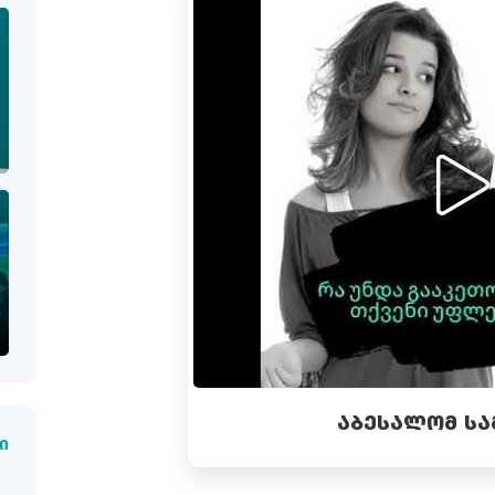
ᲐᲑᲔᲡᲐᲚᲝᲛ ᲡᲐ
ი