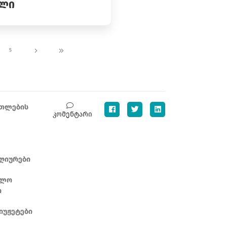
ᲐᲚᲘ
5
ათლების
კომენტარი
ღიურები
ბლო
ი
იუჟეტები