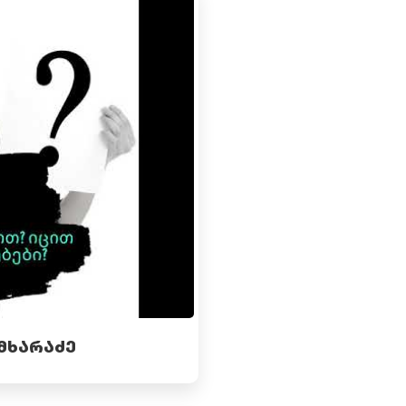
ᲛᲮᲐᲠᲐᲫᲔ