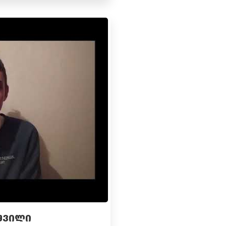
ᲘᲨᲕᲘᲚᲘ