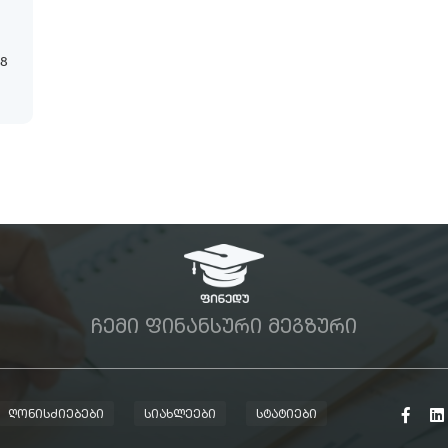
18
ᲩᲔᲛᲘ ᲤᲘᲜᲐᲜᲡᲣᲠᲘ ᲛᲔᲒᲖᲣᲠᲘ
ᲦᲝᲜᲘᲡᲫᲘᲔᲑᲔᲑᲘ
ᲡᲘᲐᲮᲚᲔᲔᲑᲘ
ᲡᲢᲐᲢᲘᲔᲑᲘ