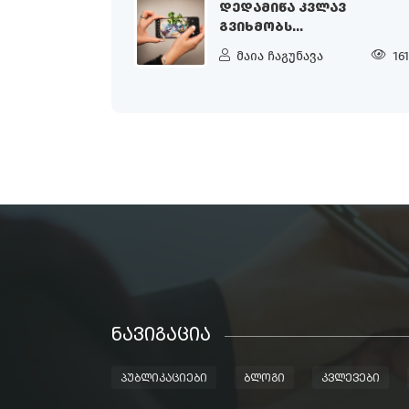
ᲓᲔᲓᲐᲛᲘᲬᲐ ᲙᲕᲚᲐᲕ
ᲒᲕᲘᲮᲛᲝᲑᲡ...
მაია ჩაგუნავა
16
ᲜᲐᲕᲘᲒᲐᲪᲘᲐ
ᲞᲣᲑᲚᲘᲙᲐᲪᲘᲔᲑᲘ
ᲑᲚᲝᲒᲘ
ᲙᲕᲚᲔᲕᲔᲑᲘ