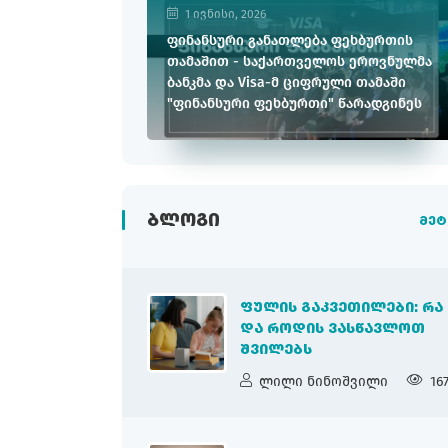
1 ივნისი, 2026
ფინანსური განათლება ფეხბურთის
თამაშით - საქართველოს ეროვნულმა
ბანკმა და Visa-მ ციფრული თამაში
"ფინანსური ფეხბურთი" წარადგინეს
ᲑᲚᲝᲒᲘ
მეტ
ᲤᲣᲚᲘᲡ ᲒᲐᲙᲕᲔᲗᲘᲚᲔᲑᲘ: ᲠᲐ
ᲓᲐ ᲠᲝᲓᲘᲡ ᲕᲐᲡᲬᲐᲕᲚᲝᲗ
ᲨᲕᲘᲚᲔᲑᲡ
ლილი ნინოშვილი
16