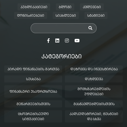
ᲞᲣᲑᲚᲘᲙᲐᲪᲘᲔᲑᲘ
ᲑᲚᲝᲒᲘ
ᲙᲕᲚᲔᲕᲔᲑᲘ
ᲦᲝᲜᲘᲡᲫᲘᲔᲑᲔᲑᲘ
ᲡᲘᲐᲮᲚᲔᲔᲑᲘ
ᲡᲢᲐᲢᲘᲔᲑᲘ
ᲙᲐᲢᲔᲒᲝᲠᲘᲔᲑᲘ
ᲞᲘᲠᲐᲓᲘ ᲤᲘᲜᲐᲜᲡᲔᲑᲘᲡ ᲛᲐᲠᲗᲕᲐ
ᲓᲐᲖᲝᲒᲕᲐ ᲓᲐ ᲘᲜᲕᲔᲡᲢᲘᲠᲔᲑᲐ
ᲡᲔᲡᲮᲔᲑᲐ
ᲓᲐᲖᲦᲕᲔᲕᲐ
ᲛᲝᲛᲮᲛᲐᲠᲔᲑᲚᲔᲑᲘᲡ
ᲤᲘᲜᲐᲜᲡᲣᲠᲘ ᲣᲡᲐᲤᲠᲗᲮᲝᲔᲑᲐ
ᲣᲤᲚᲔᲑᲔᲑᲘ
ᲛᲔᲬᲐᲠᲛᲔᲔᲑᲘᲡᲗᲕᲘᲡ
ᲛᲐᲡᲬᲐᲕᲚᲔᲑᲚᲔᲑᲘᲡᲗᲕᲘᲡ
ᲪᲮᲝᲕᲠᲔᲑᲘᲡᲔᲣᲚᲘ
ᲙᲐᲚᲙᲣᲚᲐᲢᲝᲠᲔᲑᲘ, ᲢᲔᲡᲢᲔᲑᲘ
ᲡᲘᲢᲣᲐᲪᲘᲔᲑᲘ
ᲓᲐ ᲡᲮᲕᲐ