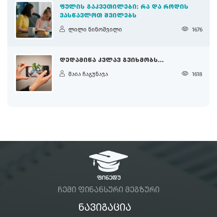
ᲤᲣᲚᲘᲡ ᲒᲐᲙᲕᲔᲗᲘᲚᲔᲑᲘ: ᲠᲐ ᲓᲐ ᲠᲝᲓᲘᲡ
ᲕᲐᲡᲬᲐᲕᲚᲝᲗ ᲨᲕᲘᲚᲔᲑᲡ
ლილი ნინოშვილი
1676
ᲓᲔᲓᲐᲛᲘᲬᲐ ᲙᲕᲚᲐᲕ ᲒᲕᲘᲮᲛᲝᲑᲡ...
მაია ჩაგუნავა
1618
ᲩᲔᲛᲘ ᲤᲘᲜᲐᲜᲡᲣᲠᲘ ᲛᲔᲒᲖᲣᲠᲘ
ᲜᲐᲕᲘᲒᲐᲪᲘᲐ