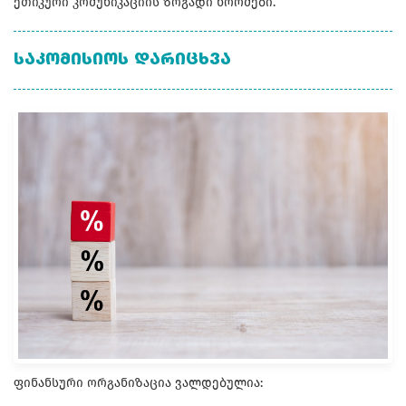
ეთიკური კომუნიკაციის ზოგადი ნორმები.
ᲡᲐᲙᲝᲛᲘᲡᲘᲝᲡ ᲓᲐᲠᲘᲪᲮᲕᲐ
ფინანსური ორგანიზაცია ვალდებულია: