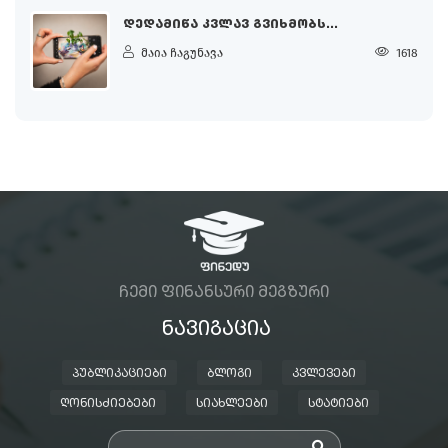
ᲓᲔᲓᲐᲛᲘᲬᲐ ᲙᲕᲚᲐᲕ ᲒᲕᲘᲮᲛᲝᲑᲡ...
მაია ჩაგუნავა
1618
ᲩᲔᲛᲘ ᲤᲘᲜᲐᲜᲡᲣᲠᲘ ᲛᲔᲒᲖᲣᲠᲘ
ᲜᲐᲕᲘᲒᲐᲪᲘᲐ
ᲞᲣᲑᲚᲘᲙᲐᲪᲘᲔᲑᲘ
ᲑᲚᲝᲒᲘ
ᲙᲕᲚᲔᲕᲔᲑᲘ
ᲦᲝᲜᲘᲡᲫᲘᲔᲑᲔᲑᲘ
ᲡᲘᲐᲮᲚᲔᲔᲑᲘ
ᲡᲢᲐᲢᲘᲔᲑᲘ