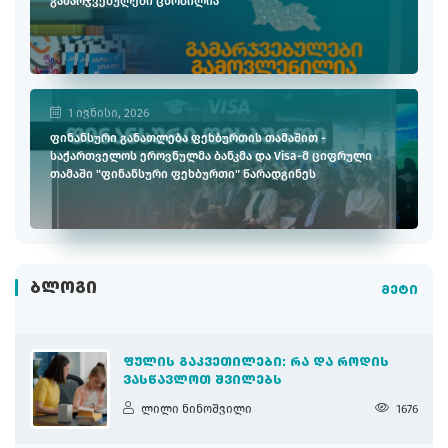
გამარჯვებულები ცნობილია
1 ივნისი, 2026
ფინანსური განათლება ფეხბურთის თამაშით -
საქართველოს ეროვნულმა ბანკმა და Visa-მ ციფრული
თამაში "ფინანსური ფეხბურთი" წარადგინეს
ᲑᲚᲝᲒᲘ
მეტი
ᲤᲣᲚᲘᲡ ᲒᲐᲙᲕᲔᲗᲘᲚᲔᲑᲘ: ᲠᲐ ᲓᲐ ᲠᲝᲓᲘᲡ
ᲕᲐᲡᲬᲐᲕᲚᲝᲗ ᲨᲕᲘᲚᲔᲑᲡ
ლილი ნინოშვილი
1676