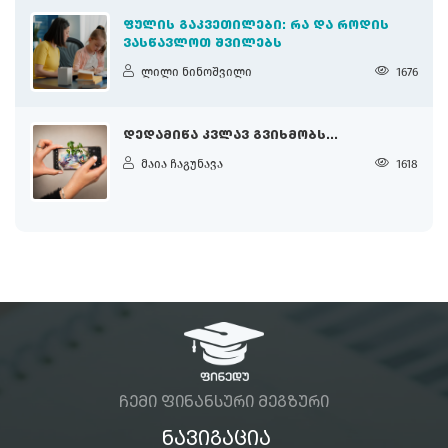
ᲤᲣᲚᲘᲡ ᲒᲐᲙᲕᲔᲗᲘᲚᲔᲑᲘ: ᲠᲐ ᲓᲐ ᲠᲝᲓᲘᲡ
ᲕᲐᲡᲬᲐᲕᲚᲝᲗ ᲨᲕᲘᲚᲔᲑᲡ
ლილი ნინოშვილი
1676
ᲓᲔᲓᲐᲛᲘᲬᲐ ᲙᲕᲚᲐᲕ ᲒᲕᲘᲮᲛᲝᲑᲡ...
მაია ჩაგუნავა
1618
ᲩᲔᲛᲘ ᲤᲘᲜᲐᲜᲡᲣᲠᲘ ᲛᲔᲒᲖᲣᲠᲘ
ᲜᲐᲕᲘᲒᲐᲪᲘᲐ