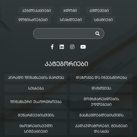
ᲞᲣᲑᲚᲘᲙᲐᲪᲘᲔᲑᲘ
ᲑᲚᲝᲒᲘ
ᲙᲕᲚᲔᲕᲔᲑᲘ
ᲦᲝᲜᲘᲡᲫᲘᲔᲑᲔᲑᲘ
ᲡᲘᲐᲮᲚᲔᲔᲑᲘ
ᲡᲢᲐᲢᲘᲔᲑᲘ
ᲙᲐᲢᲔᲒᲝᲠᲘᲔᲑᲘ
ᲞᲘᲠᲐᲓᲘ ᲤᲘᲜᲐᲜᲡᲔᲑᲘᲡ ᲛᲐᲠᲗᲕᲐ
ᲓᲐᲖᲝᲒᲕᲐ ᲓᲐ ᲘᲜᲕᲔᲡᲢᲘᲠᲔᲑᲐ
ᲡᲔᲡᲮᲔᲑᲐ
ᲓᲐᲖᲦᲕᲔᲕᲐ
ᲛᲝᲛᲮᲛᲐᲠᲔᲑᲚᲔᲑᲘᲡ
ᲤᲘᲜᲐᲜᲡᲣᲠᲘ ᲣᲡᲐᲤᲠᲗᲮᲝᲔᲑᲐ
ᲣᲤᲚᲔᲑᲔᲑᲘ
ᲛᲔᲬᲐᲠᲛᲔᲔᲑᲘᲡᲗᲕᲘᲡ
ᲛᲐᲡᲬᲐᲕᲚᲔᲑᲚᲔᲑᲘᲡᲗᲕᲘᲡ
ᲪᲮᲝᲕᲠᲔᲑᲘᲡᲔᲣᲚᲘ
ᲙᲐᲚᲙᲣᲚᲐᲢᲝᲠᲔᲑᲘ, ᲢᲔᲡᲢᲔᲑᲘ
ᲡᲘᲢᲣᲐᲪᲘᲔᲑᲘ
ᲓᲐ ᲡᲮᲕᲐ