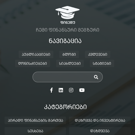
ᲩᲔᲛᲘ ᲤᲘᲜᲐᲜᲡᲣᲠᲘ ᲛᲔᲒᲖᲣᲠᲘ
ᲜᲐᲕᲘᲒᲐᲪᲘᲐ
ᲞᲣᲑᲚᲘᲙᲐᲪᲘᲔᲑᲘ
ᲑᲚᲝᲒᲘ
ᲙᲕᲚᲔᲕᲔᲑᲘ
ᲦᲝᲜᲘᲡᲫᲘᲔᲑᲔᲑᲘ
ᲡᲘᲐᲮᲚᲔᲔᲑᲘ
ᲡᲢᲐᲢᲘᲔᲑᲘ
ᲙᲐᲢᲔᲒᲝᲠᲘᲔᲑᲘ
ᲞᲘᲠᲐᲓᲘ ᲤᲘᲜᲐᲜᲡᲔᲑᲘᲡ ᲛᲐᲠᲗᲕᲐ
ᲓᲐᲖᲝᲒᲕᲐ ᲓᲐ ᲘᲜᲕᲔᲡᲢᲘᲠᲔᲑᲐ
ᲡᲔᲡᲮᲔᲑᲐ
ᲓᲐᲖᲦᲕᲔᲕᲐ