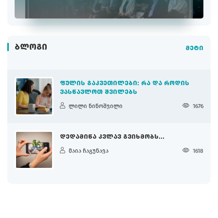
ᲑᲚᲝᲒᲘ
მეტი
ᲤᲣᲚᲘᲡ ᲒᲐᲙᲕᲔᲗᲘᲚᲔᲑᲘ: ᲠᲐ ᲓᲐ ᲠᲝᲓᲘᲡ
ᲕᲐᲡᲬᲐᲕᲚᲝᲗ ᲨᲕᲘᲚᲔᲑᲡ
ლილი ნინოშვილი
1676
ᲓᲔᲓᲐᲛᲘᲬᲐ ᲙᲕᲚᲐᲕ ᲒᲕᲘᲮᲛᲝᲑᲡ...
მაია ჩაგუნავა
1618