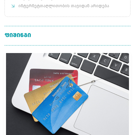
ინტერნეტთაღლითობის თავიდან არიდება
ᲤᲘᲨᲘᲜᲒᲘ