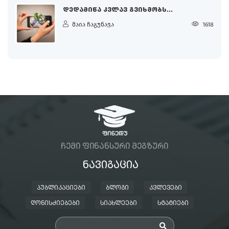
ᲓᲔᲓᲐᲛᲘᲬᲐ ᲙᲕᲚᲐᲕ ᲒᲕᲘᲮᲛᲝᲑᲡ...
მაია ჩაგუნავა
1618
ᲩᲔᲛᲘ ᲤᲘᲜᲐᲜᲡᲣᲠᲘ ᲛᲔᲒᲖᲣᲠᲘ
ᲜᲐᲕᲘᲒᲐᲪᲘᲐ
ᲞᲣᲑᲚᲘᲙᲐᲪᲘᲔᲑᲘ
ᲑᲚᲝᲒᲘ
ᲙᲕᲚᲔᲕᲔᲑᲘ
ᲦᲝᲜᲘᲡᲫᲘᲔᲑᲔᲑᲘ
ᲡᲘᲐᲮᲚᲔᲔᲑᲘ
ᲡᲢᲐᲢᲘᲔᲑᲘ