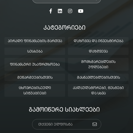
ᲙᲐᲢᲔᲒᲝᲠᲘᲔᲑᲘ
ᲞᲘᲠᲐᲓᲘ ᲤᲘᲜᲐᲜᲡᲔᲑᲘᲡ ᲛᲐᲠᲗᲕᲐ
ᲓᲐᲖᲝᲒᲕᲐ ᲓᲐ ᲘᲜᲕᲔᲡᲢᲘᲠᲔᲑᲐ
ᲡᲔᲡᲮᲔᲑᲐ
ᲓᲐᲖᲦᲕᲔᲕᲐ
ᲛᲝᲛᲮᲛᲐᲠᲔᲑᲚᲔᲑᲘᲡ
ᲤᲘᲜᲐᲜᲡᲣᲠᲘ ᲣᲡᲐᲤᲠᲗᲮᲝᲔᲑᲐ
ᲣᲤᲚᲔᲑᲔᲑᲘ
ᲛᲔᲬᲐᲠᲛᲔᲔᲑᲘᲡᲗᲕᲘᲡ
ᲛᲐᲡᲬᲐᲕᲚᲔᲑᲚᲔᲑᲘᲡᲗᲕᲘᲡ
ᲪᲮᲝᲕᲠᲔᲑᲘᲡᲔᲣᲚᲘ
ᲙᲐᲚᲙᲣᲚᲐᲢᲝᲠᲔᲑᲘ, ᲢᲔᲡᲢᲔᲑᲘ
ᲡᲘᲢᲣᲐᲪᲘᲔᲑᲘ
ᲓᲐ ᲡᲮᲕᲐ
ᲒᲐᲛᲝᲘᲬᲔᲠᲔ ᲡᲘᲐᲮᲚᲔᲔᲑᲘ