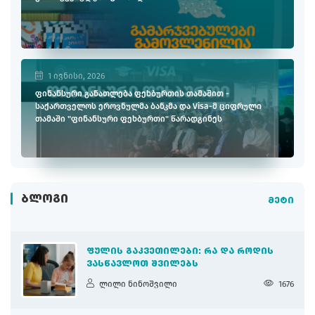
1 ივნისი, 2026
ფინანსური განათლება ფეხბურთის თამაშით -
საქართველოს ეროვნულმა ბანკმა და Visa-მ ციფრული
თამაში "ფინანსური ფეხბურთი" წარადგინეს
ᲑᲚᲝᲒᲘ
მეტი
ᲤᲣᲚᲘᲡ ᲒᲐᲙᲕᲔᲗᲘᲚᲔᲑᲘ: ᲠᲐ ᲓᲐ ᲠᲝᲓᲘᲡ
ᲕᲐᲡᲬᲐᲕᲚᲝᲗ ᲨᲕᲘᲚᲔᲑᲡ
ლილი ნინოშვილი
1676