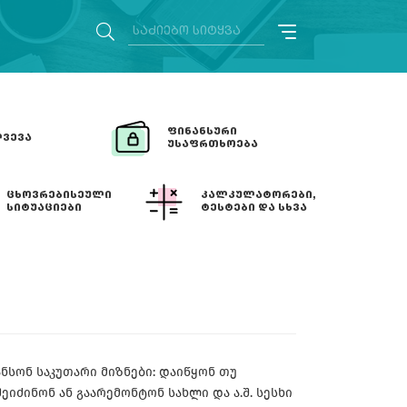
ᲤᲘᲜᲐᲜᲡᲣᲠᲘ
ᲕᲔᲕᲐ
ᲣᲡᲐᲤᲠᲗᲮᲝᲔᲑᲐ
ᲪᲮᲝᲕᲠᲔᲑᲘᲡᲔᲣᲚᲘ
ᲙᲐᲚᲙᲣᲚᲐᲢᲝᲠᲔᲑᲘ,
ᲡᲘᲢᲣᲐᲪᲘᲔᲑᲘ
ᲢᲔᲡᲢᲔᲑᲘ ᲓᲐ ᲡᲮᲕᲐ
ნსონ საკუთარი მიზნები: დაიწყონ თუ
ეიძინონ ან გაარემონტონ სახლი და ა.შ. სესხი