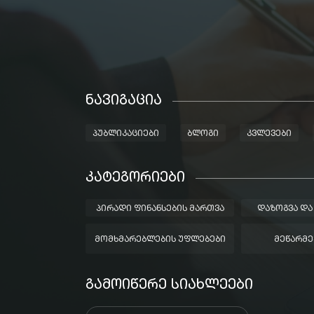
ᲜᲐᲕᲘᲒᲐᲪᲘᲐ
ᲞᲣᲑᲚᲘᲙᲐᲪᲘᲔᲑᲘ
ᲑᲚᲝᲒᲘ
ᲙᲕᲚᲔᲕᲔᲑᲘ
ᲙᲐᲢᲔᲒᲝᲠᲘᲔᲑᲘ
ᲞᲘᲠᲐᲓᲘ ᲤᲘᲜᲐᲜᲡᲔᲑᲘᲡ ᲛᲐᲠᲗᲕᲐ
ᲓᲐᲖᲝᲒᲕᲐ ᲓᲐ
ᲛᲝᲛᲮᲛᲐᲠᲔᲑᲚᲔᲑᲘᲡ ᲣᲤᲚᲔᲑᲔᲑᲘ
ᲛᲔᲬᲐᲠᲛᲔ
ᲒᲐᲛᲝᲘᲬᲔᲠᲔ ᲡᲘᲐᲮᲚᲔᲔᲑᲘ