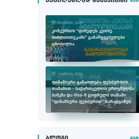
ᲐᲣᲪᲘᲚᲔᲑᲚᲐᲓ ᲬᲐᲡᲐᲙᲘᲗᲮᲘ
მეტ
1 ივნისი, 2026
კონკურსის "ფინედუს კუთხე
ბიბლიოთეკაში" გამარჯვებულები
ცნობილია
1 ივნისი, 2026
ფინანსური განათლება ფეხბურთის
თამაშით - საქართველოს ეროვნულმა
ბანკმა და Visa-მ ციფრული თამაში
"ფინანსური ფეხბურთი" წარადგინეს
ᲑᲚᲝᲒᲘ
მეტ