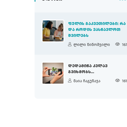
ᲤᲣᲚᲘᲡ ᲒᲐᲙᲕᲔᲗᲘᲚᲔᲑᲘ: ᲠᲐ
ᲓᲐ ᲠᲝᲓᲘᲡ ᲕᲐᲡᲬᲐᲕᲚᲝᲗ
ᲨᲕᲘᲚᲔᲑᲡ
ლილი ნინოშვილი
16
ᲓᲔᲓᲐᲛᲘᲬᲐ ᲙᲕᲚᲐᲕ
ᲒᲕᲘᲮᲛᲝᲑᲡ...
მაია ჩაგუნავა
16