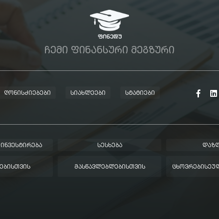
ᲩᲔᲛᲘ ᲤᲘᲜᲐᲜᲡᲣᲠᲘ ᲛᲔᲒᲖᲣᲠᲘ
ᲦᲝᲜᲘᲡᲫᲘᲔᲑᲔᲑᲘ
ᲡᲘᲐᲮᲚᲔᲔᲑᲘ
ᲡᲢᲐᲢᲘᲔᲑᲘ
 ᲘᲜᲕᲔᲡᲢᲘᲠᲔᲑᲐ
ᲡᲔᲡᲮᲔᲑᲐ
ᲓᲐᲖᲦ
ᲔᲑᲘᲡᲗᲕᲘᲡ
ᲛᲐᲡᲬᲐᲕᲚᲔᲑᲚᲔᲑᲘᲡᲗᲕᲘᲡ
ᲪᲮᲝᲕᲠᲔᲑᲘᲡᲔᲣᲚ