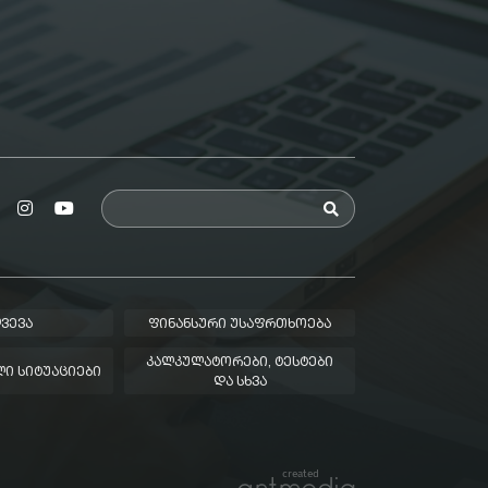
ᲕᲔᲕᲐ
ᲤᲘᲜᲐᲜᲡᲣᲠᲘ ᲣᲡᲐᲤᲠᲗᲮᲝᲔᲑᲐ
ᲙᲐᲚᲙᲣᲚᲐᲢᲝᲠᲔᲑᲘ, ᲢᲔᲡᲢᲔᲑᲘ
Ი ᲡᲘᲢᲣᲐᲪᲘᲔᲑᲘ
ᲓᲐ ᲡᲮᲕᲐ
created