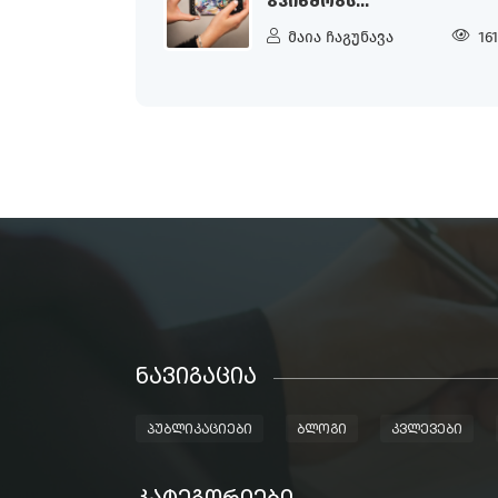
ᲒᲕᲘᲮᲛᲝᲑᲡ...
მაია ჩაგუნავა
16
ᲜᲐᲕᲘᲒᲐᲪᲘᲐ
ᲞᲣᲑᲚᲘᲙᲐᲪᲘᲔᲑᲘ
ᲑᲚᲝᲒᲘ
ᲙᲕᲚᲔᲕᲔᲑᲘ