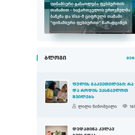
ფინანსური განათლება ფეხბურთის
თამაშით - საქართველოს ეროვნულმა
ბანკმა და Visa-მ ციფრული თამაში
"ფინანსური ფეხბურთი" წარადგინეს
ᲑᲚᲝᲒᲘ
მეტ
ᲤᲣᲚᲘᲡ ᲒᲐᲙᲕᲔᲗᲘᲚᲔᲑᲘ: ᲠᲐ
ᲓᲐ ᲠᲝᲓᲘᲡ ᲕᲐᲡᲬᲐᲕᲚᲝᲗ
ᲨᲕᲘᲚᲔᲑᲡ
ლილი ნინოშვილი
16
ᲓᲔᲓᲐᲛᲘᲬᲐ ᲙᲕᲚᲐᲕ