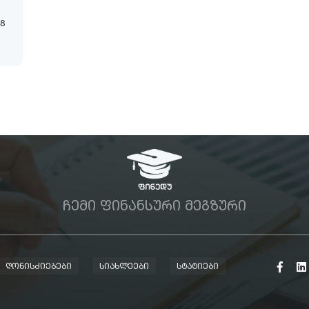
18
ᲩᲔᲛᲘ ᲤᲘᲜᲐᲜᲡᲣᲠᲘ ᲛᲔᲒᲖᲣᲠᲘ
ᲦᲝᲜᲘᲡᲫᲘᲔᲑᲔᲑᲘ
ᲡᲘᲐᲮᲚᲔᲔᲑᲘ
ᲡᲢᲐᲢᲘᲔᲑᲘ