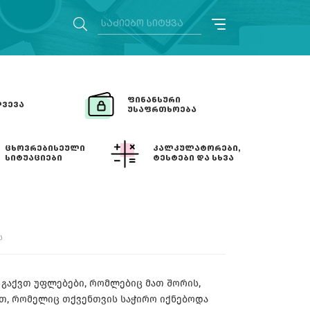
ᲤᲘᲜᲐᲜᲡᲣᲠᲘ
ᲕᲔᲕᲐ
ᲣᲡᲐᲤᲠᲗᲮᲝᲔᲑᲐ
ᲪᲮᲝᲕᲠᲔᲑᲘᲡᲔᲣᲚᲘ
ᲙᲐᲚᲙᲣᲚᲐᲢᲝᲠᲔᲑᲘ,
ᲡᲘᲢᲣᲐᲪᲘᲔᲑᲘ
ᲢᲔᲡᲢᲔᲑᲘ ᲓᲐ ᲡᲮᲕᲐ
ს
 გაქვთ უფლებები, რომლებიც მათ შორის,
ით, რომელიც თქვენთვის საჭირო იქნებოდა