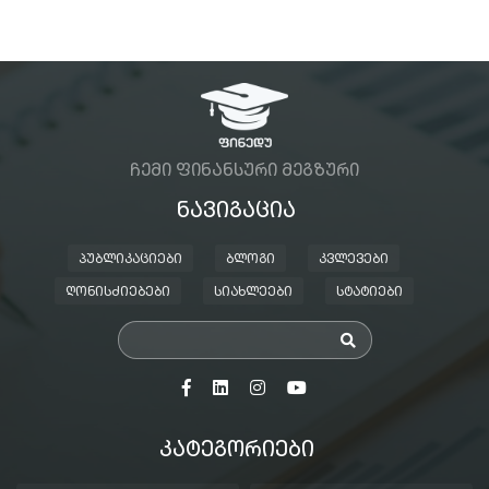
ᲩᲔᲛᲘ ᲤᲘᲜᲐᲜᲡᲣᲠᲘ ᲛᲔᲒᲖᲣᲠᲘ
ᲜᲐᲕᲘᲒᲐᲪᲘᲐ
ᲞᲣᲑᲚᲘᲙᲐᲪᲘᲔᲑᲘ
ᲑᲚᲝᲒᲘ
ᲙᲕᲚᲔᲕᲔᲑᲘ
ᲦᲝᲜᲘᲡᲫᲘᲔᲑᲔᲑᲘ
ᲡᲘᲐᲮᲚᲔᲔᲑᲘ
ᲡᲢᲐᲢᲘᲔᲑᲘ
ᲙᲐᲢᲔᲒᲝᲠᲘᲔᲑᲘ