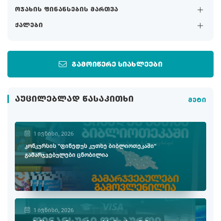
ოჯახის ფინანსების მართვა
ქალები
გამოიწერე სიახლეები
ᲐᲣᲪᲘᲚᲔᲑᲚᲐᲓ ᲬᲐᲡᲐᲙᲘᲗᲮᲘ
მეტი
1 ივნისი, 2026
კონკურსის "ფინედუს კუთხე ბიბლიოთეკაში"
გამარჯვებულები ცნობილია
1 ივნისი, 2026