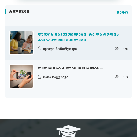
ᲑᲚᲝᲒᲘ
მეტი
ᲤᲣᲚᲘᲡ ᲒᲐᲙᲕᲔᲗᲘᲚᲔᲑᲘ: ᲠᲐ ᲓᲐ ᲠᲝᲓᲘᲡ
ᲕᲐᲡᲬᲐᲕᲚᲝᲗ ᲨᲕᲘᲚᲔᲑᲡ
ლილი ნინოშვილი
1676
ᲓᲔᲓᲐᲛᲘᲬᲐ ᲙᲕᲚᲐᲕ ᲒᲕᲘᲮᲛᲝᲑᲡ...
მაია ჩაგუნავა
1618