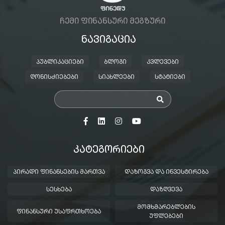
ᲩᲔᲛᲘ ᲤᲘᲜᲐᲜᲡᲣᲠᲘ ᲛᲔᲒᲖᲣᲠᲘ
ᲜᲐᲕᲘᲒᲐᲪᲘᲐ
ᲞᲣᲑᲚᲘᲙᲐᲪᲘᲔᲑᲘ
ᲑᲚᲝᲒᲘ
ᲙᲕᲚᲔᲕᲔᲑᲘ
ᲦᲝᲜᲘᲡᲫᲘᲔᲑᲔᲑᲘ
ᲡᲘᲐᲮᲚᲔᲔᲑᲘ
ᲡᲢᲐᲢᲘᲔᲑᲘ
ᲙᲐᲢᲔᲒᲝᲠᲘᲔᲑᲘ
ᲞᲘᲠᲐᲓᲘ ᲤᲘᲜᲐᲜᲡᲔᲑᲘᲡ ᲛᲐᲠᲗᲕᲐ
ᲓᲐᲖᲝᲒᲕᲐ ᲓᲐ ᲘᲜᲕᲔᲡᲢᲘᲠᲔᲑᲐ
ᲡᲔᲡᲮᲔᲑᲐ
ᲓᲐᲖᲦᲕᲔᲕᲐ
ᲛᲝᲛᲮᲛᲐᲠᲔᲑᲚᲔᲑᲘᲡ
ᲤᲘᲜᲐᲜᲡᲣᲠᲘ ᲣᲡᲐᲤᲠᲗᲮᲝᲔᲑᲐ
ᲣᲤᲚᲔᲑᲔᲑᲘ