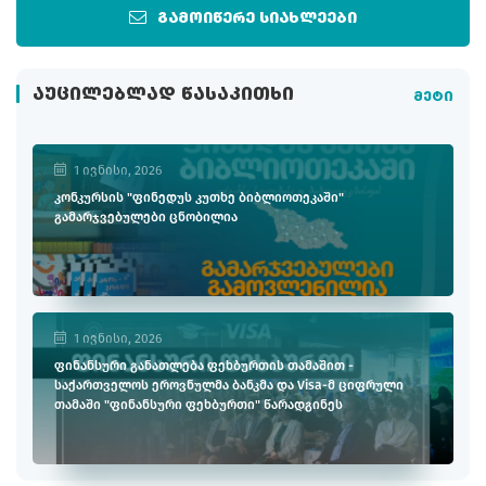
გამოიწერე სიახლეები
ᲐᲣᲪᲘᲚᲔᲑᲚᲐᲓ ᲬᲐᲡᲐᲙᲘᲗᲮᲘ
მეტი
1 ივნისი, 2026
კონკურსის "ფინედუს კუთხე ბიბლიოთეკაში"
გამარჯვებულები ცნობილია
1 ივნისი, 2026
ფინანსური განათლება ფეხბურთის თამაშით -
საქართველოს ეროვნულმა ბანკმა და Visa-მ ციფრული
თამაში "ფინანსური ფეხბურთი" წარადგინეს