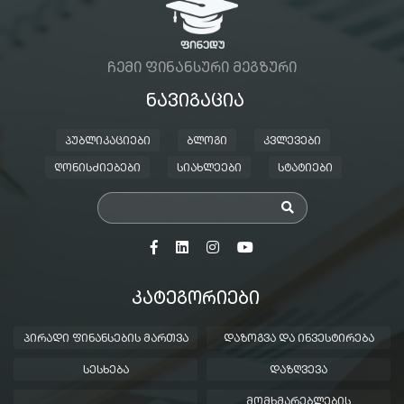
ᲩᲔᲛᲘ ᲤᲘᲜᲐᲜᲡᲣᲠᲘ ᲛᲔᲒᲖᲣᲠᲘ
ᲜᲐᲕᲘᲒᲐᲪᲘᲐ
ᲞᲣᲑᲚᲘᲙᲐᲪᲘᲔᲑᲘ
ᲑᲚᲝᲒᲘ
ᲙᲕᲚᲔᲕᲔᲑᲘ
ᲦᲝᲜᲘᲡᲫᲘᲔᲑᲔᲑᲘ
ᲡᲘᲐᲮᲚᲔᲔᲑᲘ
ᲡᲢᲐᲢᲘᲔᲑᲘ
ᲙᲐᲢᲔᲒᲝᲠᲘᲔᲑᲘ
ᲞᲘᲠᲐᲓᲘ ᲤᲘᲜᲐᲜᲡᲔᲑᲘᲡ ᲛᲐᲠᲗᲕᲐ
ᲓᲐᲖᲝᲒᲕᲐ ᲓᲐ ᲘᲜᲕᲔᲡᲢᲘᲠᲔᲑᲐ
ᲡᲔᲡᲮᲔᲑᲐ
ᲓᲐᲖᲦᲕᲔᲕᲐ
ᲛᲝᲛᲮᲛᲐᲠᲔᲑᲚᲔᲑᲘᲡ