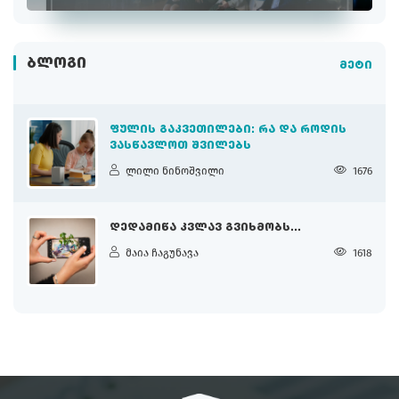
ᲑᲚᲝᲒᲘ
მეტი
ᲤᲣᲚᲘᲡ ᲒᲐᲙᲕᲔᲗᲘᲚᲔᲑᲘ: ᲠᲐ ᲓᲐ ᲠᲝᲓᲘᲡ
ᲕᲐᲡᲬᲐᲕᲚᲝᲗ ᲨᲕᲘᲚᲔᲑᲡ
ლილი ნინოშვილი
1676
ᲓᲔᲓᲐᲛᲘᲬᲐ ᲙᲕᲚᲐᲕ ᲒᲕᲘᲮᲛᲝᲑᲡ...
მაია ჩაგუნავა
1618