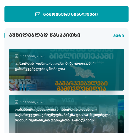
გამოიწერე სიახლეები
ᲐᲣᲪᲘᲚᲔᲑᲚᲐᲓ ᲬᲐᲡᲐᲙᲘᲗᲮᲘ
მეტი
1 ივნისი, 2026
კონკურსის "ფინედუს კუთხე ბიბლიოთეკაში"
გამარჯვებულები ცნობილია
1 ივნისი, 2026
ფინანსური განათლება ფეხბურთის თამაშით -
საქართველოს ეროვნულმა ბანკმა და Visa-მ ციფრული
თამაში "ფინანსური ფეხბურთი" წარადგინეს