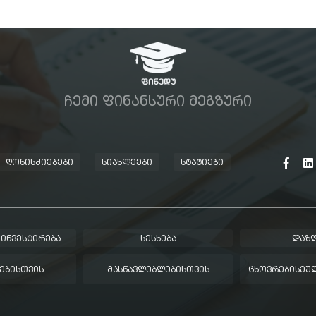
ᲩᲔᲛᲘ ᲤᲘᲜᲐᲜᲡᲣᲠᲘ ᲛᲔᲒᲖᲣᲠᲘ
ᲦᲝᲜᲘᲡᲫᲘᲔᲑᲔᲑᲘ
ᲡᲘᲐᲮᲚᲔᲔᲑᲘ
ᲡᲢᲐᲢᲘᲔᲑᲘ
 ᲘᲜᲕᲔᲡᲢᲘᲠᲔᲑᲐ
ᲡᲔᲡᲮᲔᲑᲐ
ᲓᲐᲖᲦ
ᲔᲑᲘᲡᲗᲕᲘᲡ
ᲛᲐᲡᲬᲐᲕᲚᲔᲑᲚᲔᲑᲘᲡᲗᲕᲘᲡ
ᲪᲮᲝᲕᲠᲔᲑᲘᲡᲔᲣᲚ