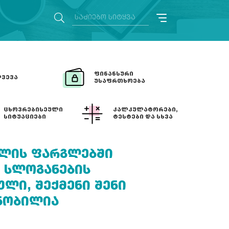
ᲤᲘᲜᲐᲜᲡᲣᲠᲘ
ᲕᲔᲕᲐ
ᲣᲡᲐᲤᲠᲗᲮᲝᲔᲑᲐ
ᲪᲮᲝᲕᲠᲔᲑᲘᲡᲔᲣᲚᲘ
ᲙᲐᲚᲙᲣᲚᲐᲢᲝᲠᲔᲑᲘ,
ᲡᲘᲢᲣᲐᲪᲘᲔᲑᲘ
ᲢᲔᲡᲢᲔᲑᲘ ᲓᲐ ᲡᲮᲕᲐ
ᲚᲘᲡ ᲤᲐᲠᲒᲚᲔᲑᲨᲘ
Ა ᲡᲚᲝᲒᲐᲜᲔᲑᲘᲡ
ᲣᲚᲘ, ᲨᲔᲥᲛᲔᲜᲘ ᲨᲔᲜᲘ
ᲜᲝᲑᲘᲚᲘᲐ