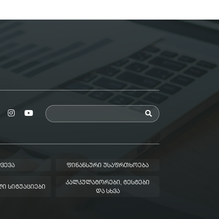
ᲕᲔᲕᲐ
ᲤᲘᲜᲐᲜᲡᲣᲠᲘ ᲣᲡᲐᲤᲠᲗᲮᲝᲔᲑᲐ
ᲙᲐᲚᲙᲣᲚᲐᲢᲝᲠᲔᲑᲘ, ᲢᲔᲡᲢᲔᲑᲘ
Ი ᲡᲘᲢᲣᲐᲪᲘᲔᲑᲘ
ᲓᲐ ᲡᲮᲕᲐ