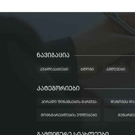
ᲜᲐᲕᲘᲒᲐᲪᲘᲐ
ᲞᲣᲑᲚᲘᲙᲐᲪᲘᲔᲑᲘ
ᲑᲚᲝᲒᲘ
ᲙᲕᲚᲔᲕᲔᲑᲘ
ᲙᲐᲢᲔᲒᲝᲠᲘᲔᲑᲘ
ᲞᲘᲠᲐᲓᲘ ᲤᲘᲜᲐᲜᲡᲔᲑᲘᲡ ᲛᲐᲠᲗᲕᲐ
ᲓᲐᲖᲝᲒᲕᲐ ᲓᲐ
ᲛᲝᲛᲮᲛᲐᲠᲔᲑᲚᲔᲑᲘᲡ ᲣᲤᲚᲔᲑᲔᲑᲘ
ᲛᲔᲬᲐᲠᲛᲔ
ᲒᲐᲛᲝᲘᲬᲔᲠᲔ ᲡᲘᲐᲮᲚᲔᲔᲑᲘ