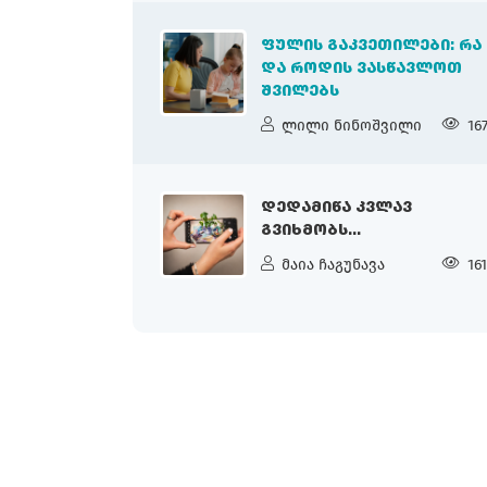
ᲤᲣᲚᲘᲡ ᲒᲐᲙᲕᲔᲗᲘᲚᲔᲑᲘ: ᲠᲐ
ᲓᲐ ᲠᲝᲓᲘᲡ ᲕᲐᲡᲬᲐᲕᲚᲝᲗ
ᲨᲕᲘᲚᲔᲑᲡ
ლილი ნინოშვილი
16
ᲓᲔᲓᲐᲛᲘᲬᲐ ᲙᲕᲚᲐᲕ
ᲒᲕᲘᲮᲛᲝᲑᲡ...
მაია ჩაგუნავა
16