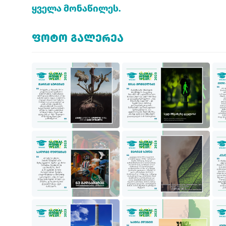
ყველა მონაწილეს.
ᲤᲝᲢᲝ ᲒᲐᲚᲔᲠᲔᲐ