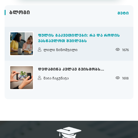
ᲑᲚᲝᲒᲘ
მეტი
ᲤᲣᲚᲘᲡ ᲒᲐᲙᲕᲔᲗᲘᲚᲔᲑᲘ: ᲠᲐ ᲓᲐ ᲠᲝᲓᲘᲡ
ᲕᲐᲡᲬᲐᲕᲚᲝᲗ ᲨᲕᲘᲚᲔᲑᲡ
ლილი ნინოშვილი
1676
ᲓᲔᲓᲐᲛᲘᲬᲐ ᲙᲕᲚᲐᲕ ᲒᲕᲘᲮᲛᲝᲑᲡ...
მაია ჩაგუნავა
1618