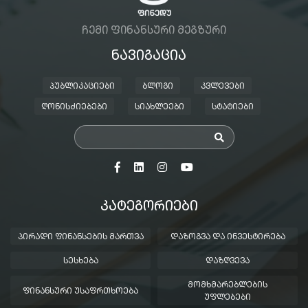
ᲩᲔᲛᲘ ᲤᲘᲜᲐᲜᲡᲣᲠᲘ ᲛᲔᲒᲖᲣᲠᲘ
ᲜᲐᲕᲘᲒᲐᲪᲘᲐ
ᲞᲣᲑᲚᲘᲙᲐᲪᲘᲔᲑᲘ
ᲑᲚᲝᲒᲘ
ᲙᲕᲚᲔᲕᲔᲑᲘ
ᲦᲝᲜᲘᲡᲫᲘᲔᲑᲔᲑᲘ
ᲡᲘᲐᲮᲚᲔᲔᲑᲘ
ᲡᲢᲐᲢᲘᲔᲑᲘ
ᲙᲐᲢᲔᲒᲝᲠᲘᲔᲑᲘ
ᲞᲘᲠᲐᲓᲘ ᲤᲘᲜᲐᲜᲡᲔᲑᲘᲡ ᲛᲐᲠᲗᲕᲐ
ᲓᲐᲖᲝᲒᲕᲐ ᲓᲐ ᲘᲜᲕᲔᲡᲢᲘᲠᲔᲑᲐ
ᲡᲔᲡᲮᲔᲑᲐ
ᲓᲐᲖᲦᲕᲔᲕᲐ
ᲛᲝᲛᲮᲛᲐᲠᲔᲑᲚᲔᲑᲘᲡ
ᲤᲘᲜᲐᲜᲡᲣᲠᲘ ᲣᲡᲐᲤᲠᲗᲮᲝᲔᲑᲐ
ᲣᲤᲚᲔᲑᲔᲑᲘ