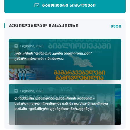
გამოიწერე სიახლეები
ᲐᲣᲪᲘᲚᲔᲑᲚᲐᲓ ᲬᲐᲡᲐᲙᲘᲗᲮᲘ
მეტი
1 ივნისი, 2026
კონკურსის "ფინედუს კუთხე ბიბლიოთეკაში"
გამარჯვებულები ცნობილია
1 ივნისი, 2026
ფინანსური განათლება ფეხბურთის თამაშით -
საქართველოს ეროვნულმა ბანკმა და Visa-მ ციფრული
თამაში "ფინანსური ფეხბურთი" წარადგინეს