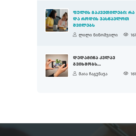
ᲤᲣᲚᲘᲡ ᲒᲐᲙᲕᲔᲗᲘᲚᲔᲑᲘ: ᲠᲐ
ᲓᲐ ᲠᲝᲓᲘᲡ ᲕᲐᲡᲬᲐᲕᲚᲝᲗ
ᲨᲕᲘᲚᲔᲑᲡ
ლილი ნინოშვილი
16
ᲓᲔᲓᲐᲛᲘᲬᲐ ᲙᲕᲚᲐᲕ
ᲒᲕᲘᲮᲛᲝᲑᲡ...
მაია ჩაგუნავა
16