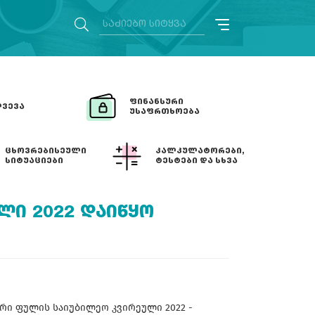
ᲤᲘᲜᲐᲜᲡᲣᲠᲘ
ᲕᲔᲕᲐ
ᲣᲡᲐᲤᲠᲗᲮᲝᲔᲑᲐ
ᲪᲮᲝᲕᲠᲔᲑᲘᲡᲔᲣᲚᲘ
ᲙᲐᲚᲙᲣᲚᲐᲢᲝᲠᲔᲑᲘ,
ᲡᲘᲢᲣᲐᲪᲘᲔᲑᲘ
ᲢᲔᲡᲢᲔᲑᲘ ᲓᲐ ᲡᲮᲕᲐ
ᲚᲘ 2022 ᲓᲐᲘᲬᲧᲝ
ი ფულის საიუბილეო კვირეული 2022 -