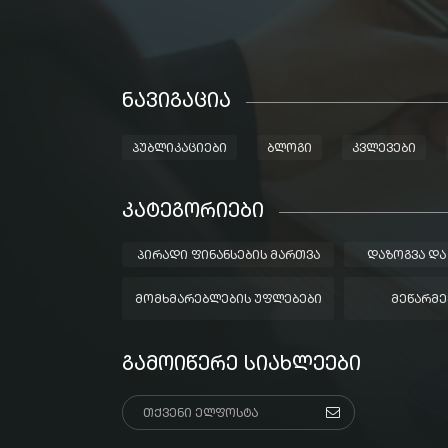
ᲜᲐᲕᲘᲒᲐᲪᲘᲐ
ᲞᲣᲑᲚᲘᲙᲐᲪᲘᲔᲑᲘ
ᲑᲚᲝᲒᲘ
ᲙᲕᲚᲔᲕᲔᲑᲘ
ᲙᲐᲢᲔᲒᲝᲠᲘᲔᲑᲘ
ᲞᲘᲠᲐᲓᲘ ᲤᲘᲜᲐᲜᲡᲔᲑᲘᲡ ᲛᲐᲠᲗᲕᲐ
ᲓᲐᲖᲝᲒᲕᲐ ᲓᲐ
ᲛᲝᲛᲮᲛᲐᲠᲔᲑᲚᲔᲑᲘᲡ ᲣᲤᲚᲔᲑᲔᲑᲘ
ᲛᲔᲬᲐᲠᲛᲔ
ᲒᲐᲛᲝᲘᲬᲔᲠᲔ ᲡᲘᲐᲮᲚᲔᲔᲑᲘ