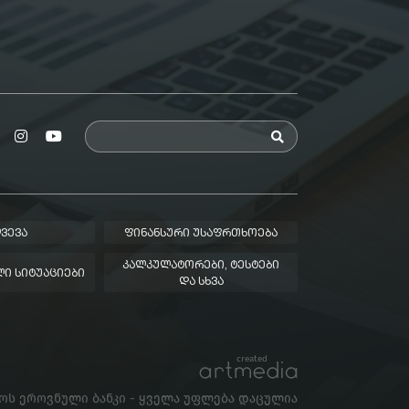
ᲕᲔᲕᲐ
ᲤᲘᲜᲐᲜᲡᲣᲠᲘ ᲣᲡᲐᲤᲠᲗᲮᲝᲔᲑᲐ
ᲙᲐᲚᲙᲣᲚᲐᲢᲝᲠᲔᲑᲘ, ᲢᲔᲡᲢᲔᲑᲘ
Ი ᲡᲘᲢᲣᲐᲪᲘᲔᲑᲘ
ᲓᲐ ᲡᲮᲕᲐ
created
ლოს ეროვნული ბანკი - ყველა უფლება დაცულია