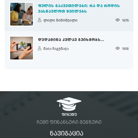
ᲤᲣᲚᲘᲡ ᲒᲐᲙᲕᲔᲗᲘᲚᲔᲑᲘ: ᲠᲐ ᲓᲐ ᲠᲝᲓᲘᲡ
ᲕᲐᲡᲬᲐᲕᲚᲝᲗ ᲨᲕᲘᲚᲔᲑᲡ
ლილი ნინოშვილი
1676
ᲓᲔᲓᲐᲛᲘᲬᲐ ᲙᲕᲚᲐᲕ ᲒᲕᲘᲮᲛᲝᲑᲡ...
მაია ჩაგუნავა
1618
ᲩᲔᲛᲘ ᲤᲘᲜᲐᲜᲡᲣᲠᲘ ᲛᲔᲒᲖᲣᲠᲘ
ᲜᲐᲕᲘᲒᲐᲪᲘᲐ