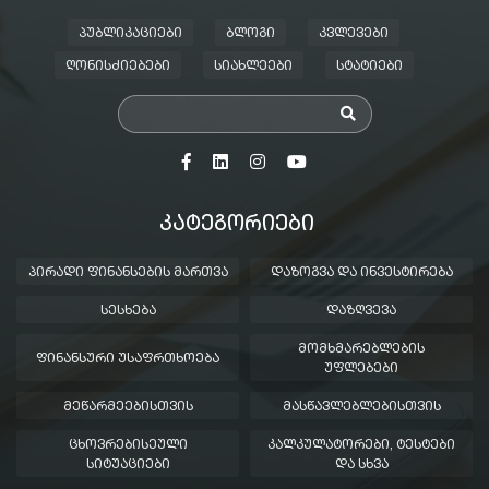
ᲞᲣᲑᲚᲘᲙᲐᲪᲘᲔᲑᲘ
ᲑᲚᲝᲒᲘ
ᲙᲕᲚᲔᲕᲔᲑᲘ
ᲦᲝᲜᲘᲡᲫᲘᲔᲑᲔᲑᲘ
ᲡᲘᲐᲮᲚᲔᲔᲑᲘ
ᲡᲢᲐᲢᲘᲔᲑᲘ
ᲙᲐᲢᲔᲒᲝᲠᲘᲔᲑᲘ
ᲞᲘᲠᲐᲓᲘ ᲤᲘᲜᲐᲜᲡᲔᲑᲘᲡ ᲛᲐᲠᲗᲕᲐ
ᲓᲐᲖᲝᲒᲕᲐ ᲓᲐ ᲘᲜᲕᲔᲡᲢᲘᲠᲔᲑᲐ
ᲡᲔᲡᲮᲔᲑᲐ
ᲓᲐᲖᲦᲕᲔᲕᲐ
ᲛᲝᲛᲮᲛᲐᲠᲔᲑᲚᲔᲑᲘᲡ
ᲤᲘᲜᲐᲜᲡᲣᲠᲘ ᲣᲡᲐᲤᲠᲗᲮᲝᲔᲑᲐ
ᲣᲤᲚᲔᲑᲔᲑᲘ
ᲛᲔᲬᲐᲠᲛᲔᲔᲑᲘᲡᲗᲕᲘᲡ
ᲛᲐᲡᲬᲐᲕᲚᲔᲑᲚᲔᲑᲘᲡᲗᲕᲘᲡ
ᲪᲮᲝᲕᲠᲔᲑᲘᲡᲔᲣᲚᲘ
ᲙᲐᲚᲙᲣᲚᲐᲢᲝᲠᲔᲑᲘ, ᲢᲔᲡᲢᲔᲑᲘ
ᲡᲘᲢᲣᲐᲪᲘᲔᲑᲘ
ᲓᲐ ᲡᲮᲕᲐ