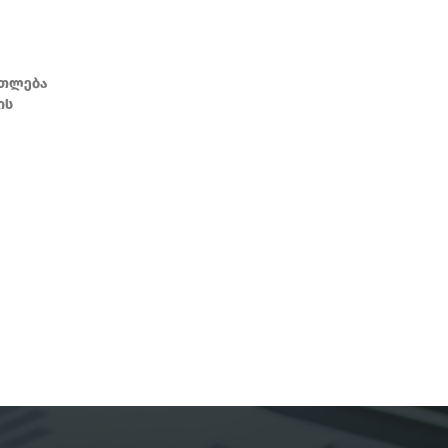
ათლება
ის