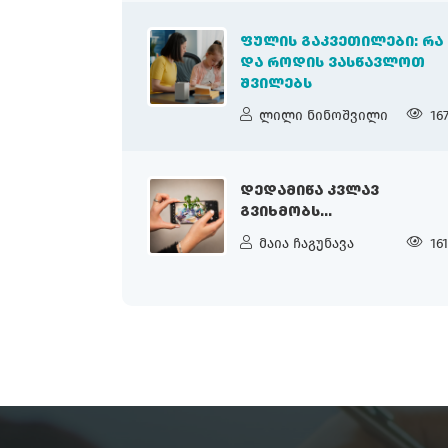
ᲤᲣᲚᲘᲡ ᲒᲐᲙᲕᲔᲗᲘᲚᲔᲑᲘ: ᲠᲐ
ᲓᲐ ᲠᲝᲓᲘᲡ ᲕᲐᲡᲬᲐᲕᲚᲝᲗ
ᲨᲕᲘᲚᲔᲑᲡ
ლილი ნინოშვილი
16
ᲓᲔᲓᲐᲛᲘᲬᲐ ᲙᲕᲚᲐᲕ
ᲒᲕᲘᲮᲛᲝᲑᲡ...
მაია ჩაგუნავა
16