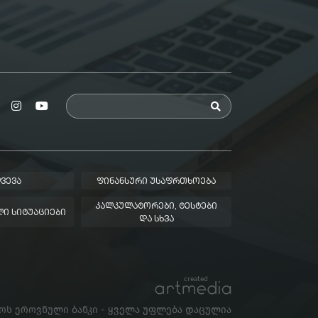
ᲕᲔᲕᲐ
ᲤᲘᲜᲐᲜᲡᲣᲠᲘ ᲣᲡᲐᲤᲠᲗᲮᲝᲔᲑᲐ
ᲙᲐᲚᲙᲣᲚᲐᲢᲝᲠᲔᲑᲘ, ᲢᲔᲡᲢᲔᲑᲘ
Ი ᲡᲘᲢᲣᲐᲪᲘᲔᲑᲘ
ᲓᲐ ᲡᲮᲕᲐ
created
ლოს ეროვნული ბანკი - ყველა უფლება დაცულია