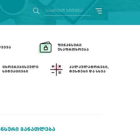
ᲤᲘᲜᲐᲜᲡᲣᲠᲘ
ᲕᲔᲕᲐ
ᲣᲡᲐᲤᲠᲗᲮᲝᲔᲑᲐ
ᲪᲮᲝᲕᲠᲔᲑᲘᲡᲔᲣᲚᲘ
ᲙᲐᲚᲙᲣᲚᲐᲢᲝᲠᲔᲑᲘ,
ᲡᲘᲢᲣᲐᲪᲘᲔᲑᲘ
ᲢᲔᲡᲢᲔᲑᲘ ᲓᲐ ᲡᲮᲕᲐ
ᲐᲜᲡᲣᲠᲘ ᲒᲐᲜᲐᲗᲚᲔᲑᲐ