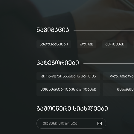
ᲜᲐᲕᲘᲒᲐᲪᲘᲐ
ᲞᲣᲑᲚᲘᲙᲐᲪᲘᲔᲑᲘ
ᲑᲚᲝᲒᲘ
ᲙᲕᲚᲔᲕᲔᲑᲘ
ᲙᲐᲢᲔᲒᲝᲠᲘᲔᲑᲘ
ᲞᲘᲠᲐᲓᲘ ᲤᲘᲜᲐᲜᲡᲔᲑᲘᲡ ᲛᲐᲠᲗᲕᲐ
ᲓᲐᲖᲝᲒᲕᲐ ᲓᲐ
ᲛᲝᲛᲮᲛᲐᲠᲔᲑᲚᲔᲑᲘᲡ ᲣᲤᲚᲔᲑᲔᲑᲘ
ᲛᲔᲬᲐᲠᲛᲔ
ᲒᲐᲛᲝᲘᲬᲔᲠᲔ ᲡᲘᲐᲮᲚᲔᲔᲑᲘ