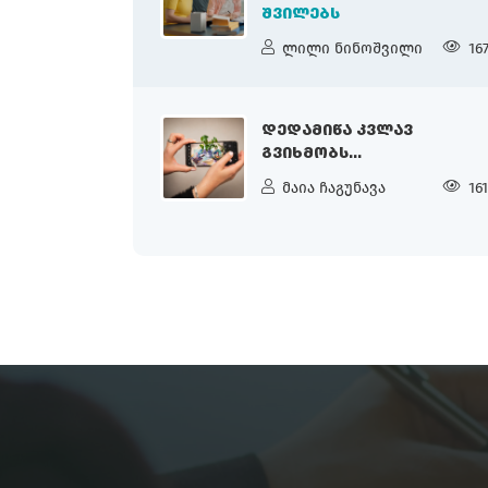
ᲨᲕᲘᲚᲔᲑᲡ
ლილი ნინოშვილი
16
ᲓᲔᲓᲐᲛᲘᲬᲐ ᲙᲕᲚᲐᲕ
ᲒᲕᲘᲮᲛᲝᲑᲡ...
მაია ჩაგუნავა
16