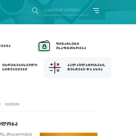
ᲤᲘᲜᲐᲜᲡᲣᲠᲘ
ᲕᲔᲕᲐ
ᲣᲡᲐᲤᲠᲗᲮᲝᲔᲑᲐ
ᲪᲮᲝᲕᲠᲔᲑᲘᲡᲔᲣᲚᲘ
ᲙᲐᲚᲙᲣᲚᲐᲢᲝᲠᲔᲑᲘ,
ᲡᲘᲢᲣᲐᲪᲘᲔᲑᲘ
ᲢᲔᲡᲢᲔᲑᲘ ᲓᲐ ᲡᲮᲕᲐ
სესხები
ᲣᲚᲝᲑᲐ
 რა მოცულობის