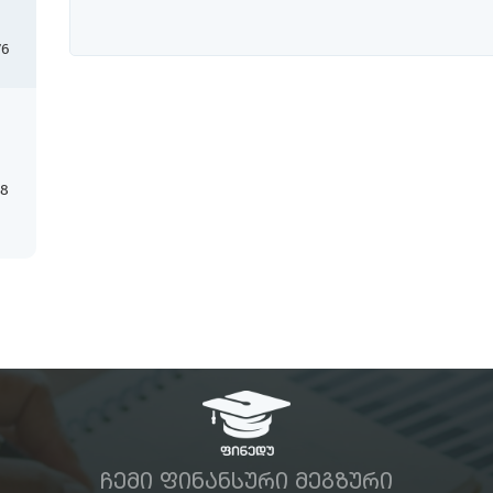
76
18
ᲩᲔᲛᲘ ᲤᲘᲜᲐᲜᲡᲣᲠᲘ ᲛᲔᲒᲖᲣᲠᲘ