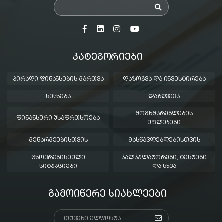
ᲙᲐᲢᲔᲒᲝᲠᲘᲔᲑᲘ
ᲞᲘᲠᲐᲓᲘ ᲤᲘᲜᲐᲜᲡᲔᲑᲘᲡ ᲛᲐᲠᲗᲕᲐ
ᲓᲐᲖᲝᲒᲕᲐ ᲓᲐ ᲘᲜᲕᲔᲡᲢᲘᲠᲔᲑᲐ
ᲡᲔᲡᲮᲔᲑᲐ
ᲓᲐᲖᲦᲕᲔᲕᲐ
ᲛᲝᲛᲮᲛᲐᲠᲔᲑᲚᲔᲑᲘᲡ
ᲤᲘᲜᲐᲜᲡᲣᲠᲘ ᲣᲡᲐᲤᲠᲗᲮᲝᲔᲑᲐ
ᲣᲤᲚᲔᲑᲔᲑᲘ
ᲛᲔᲬᲐᲠᲛᲔᲔᲑᲘᲡᲗᲕᲘᲡ
ᲛᲐᲡᲬᲐᲕᲚᲔᲑᲚᲔᲑᲘᲡᲗᲕᲘᲡ
ᲪᲮᲝᲕᲠᲔᲑᲘᲡᲔᲣᲚᲘ
ᲙᲐᲚᲙᲣᲚᲐᲢᲝᲠᲔᲑᲘ, ᲢᲔᲡᲢᲔᲑᲘ
ᲡᲘᲢᲣᲐᲪᲘᲔᲑᲘ
ᲓᲐ ᲡᲮᲕᲐ
ᲒᲐᲛᲝᲘᲬᲔᲠᲔ ᲡᲘᲐᲮᲚᲔᲔᲑᲘ