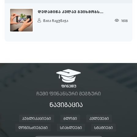
ᲓᲔᲓᲐᲛᲘᲬᲐ ᲙᲕᲚᲐᲕ ᲒᲕᲘᲮᲛᲝᲑᲡ...
მაია ჩაგუნავა
1618
ᲩᲔᲛᲘ ᲤᲘᲜᲐᲜᲡᲣᲠᲘ ᲛᲔᲒᲖᲣᲠᲘ
ᲜᲐᲕᲘᲒᲐᲪᲘᲐ
ᲞᲣᲑᲚᲘᲙᲐᲪᲘᲔᲑᲘ
ᲑᲚᲝᲒᲘ
ᲙᲕᲚᲔᲕᲔᲑᲘ
ᲦᲝᲜᲘᲡᲫᲘᲔᲑᲔᲑᲘ
ᲡᲘᲐᲮᲚᲔᲔᲑᲘ
ᲡᲢᲐᲢᲘᲔᲑᲘ