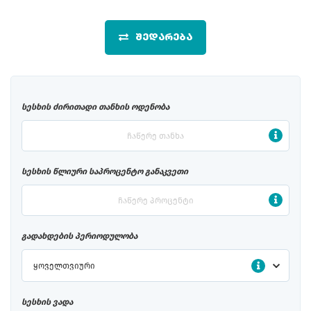
ᲨᲔᲓᲐᲠᲔᲑᲐ