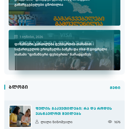
გამარჯვებულები ცნობილია
1 ივნისი, 2026
ფინანსური განათლება ფეხბურთის თამაშით -
საქართველოს ეროვნულმა ბანკმა და Visa-მ ციფრული
თამაში "ფინანსური ფეხბურთი" წარადგინეს
ᲑᲚᲝᲒᲘ
მეტი
ᲤᲣᲚᲘᲡ ᲒᲐᲙᲕᲔᲗᲘᲚᲔᲑᲘ: ᲠᲐ ᲓᲐ ᲠᲝᲓᲘᲡ
ᲕᲐᲡᲬᲐᲕᲚᲝᲗ ᲨᲕᲘᲚᲔᲑᲡ
ლილი ნინოშვილი
1676