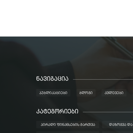
ᲜᲐᲕᲘᲒᲐᲪᲘᲐ
ᲞᲣᲑᲚᲘᲙᲐᲪᲘᲔᲑᲘ
ᲑᲚᲝᲒᲘ
ᲙᲕᲚᲔᲕᲔᲑᲘ
ᲙᲐᲢᲔᲒᲝᲠᲘᲔᲑᲘ
ᲞᲘᲠᲐᲓᲘ ᲤᲘᲜᲐᲜᲡᲔᲑᲘᲡ ᲛᲐᲠᲗᲕᲐ
ᲓᲐᲖᲝᲒᲕᲐ ᲓᲐ