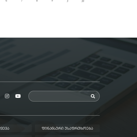
6
7
8
9
ᲕᲔᲕᲐ
ᲤᲘᲜᲐᲜᲡᲣᲠᲘ ᲣᲡᲐᲤᲠᲗᲮᲝᲔᲑᲐ