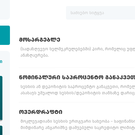
ᲛᲝᲡᲐᲠᲒᲔᲑᲚᲔ
(სადაზღვევო ხელშეკრულებებში) პირი, რომელიც უფ
ანაზღაურება.
ი
ᲜᲝᲛᲘᲜᲐᲚᲣᲠᲘ ᲡᲐᲞᲠᲝᲪᲔᲜᲢᲝ ᲒᲐᲜᲐᲙᲕᲔ
სესხის ან დეპოზიტის საპროცენტო განაკვეთი, რომ
ასახავს უშუალოდ სესხის/დეპოზიტის თანხაზე დარიცხ
ᲝᲕᲔᲠᲓᲠᲐᲤᲢᲘ
მოკლევადიანი სესხის ერთგვარი სახეობა – საფინან
მიმდინარე ანგარიშზე დაშვებული საკრედიტო ლიმიტ