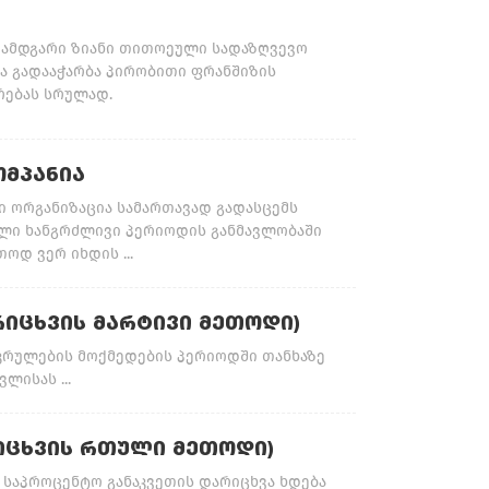
დამდგარი ზიანი თითოეული სადაზღვევო
მა გადააჭარბა პირობითი ფრანშიზის
რებას სრულად.
ᲝᲛᲞᲐᲜᲘᲐ
ი ორგანიზაცია სამართავად გადასცემს
ლი ხანგრძლივი პერიოდის განმავლობაში
ოდ ვერ იხდის ...
ᲠᲘᲪᲮᲕᲘᲡ ᲛᲐᲠᲢᲘᲕᲘ ᲛᲔᲗᲝᲓᲘ)
კრულების მოქმედების პერიოდში თანხაზე
ლისას ...
ᲘᲪᲮᲕᲘᲡ ᲠᲗᲣᲚᲘ ᲛᲔᲗᲝᲓᲘ)
საპროცენტო განაკვეთის დარიცხვა ხდება