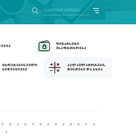
ᲤᲘᲜᲐᲜᲡᲣᲠᲘ
ᲕᲔᲕᲐ
ᲣᲡᲐᲤᲠᲗᲮᲝᲔᲑᲐ
ᲪᲮᲝᲕᲠᲔᲑᲘᲡᲔᲣᲚᲘ
ᲙᲐᲚᲙᲣᲚᲐᲢᲝᲠᲔᲑᲘ,
ᲡᲘᲢᲣᲐᲪᲘᲔᲑᲘ
ᲢᲔᲡᲢᲔᲑᲘ ᲓᲐ ᲡᲮᲕᲐ
Ჟ
Რ
Ს
Ტ
Უ
Ფ
Ქ
Ღ
Ყ
Შ
Ჩ
Ც
Ძ
Ჰ