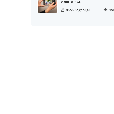
ᲒᲕᲘᲮᲛᲝᲑᲡ...
მაია ჩაგუნავა
16