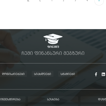
1
2
3
4
5
ᲩᲔᲛᲘ ᲤᲘᲜᲐᲜᲡᲣᲠᲘ ᲛᲔᲒᲖᲣᲠᲘ
ᲦᲝᲜᲘᲡᲫᲘᲔᲑᲔᲑᲘ
ᲡᲘᲐᲮᲚᲔᲔᲑᲘ
ᲡᲢᲐᲢᲘᲔᲑᲘ
 ᲘᲜᲕᲔᲡᲢᲘᲠᲔᲑᲐ
ᲡᲔᲡᲮᲔᲑᲐ
ᲓᲐᲖᲦ