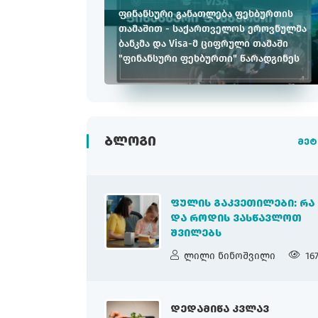
ფინანსური განათლება ფეხბურთის
თამაშით - საქართველოს ეროვნულმა
ბანკმა და Visa-მ ციფრული თამაში
"ფინანსური ფეხბურთი" წარადგინეს
ᲑᲚᲝᲒᲘ
მეტ
ᲤᲣᲚᲘᲡ ᲒᲐᲙᲕᲔᲗᲘᲚᲔᲑᲘ: ᲠᲐ
ᲓᲐ ᲠᲝᲓᲘᲡ ᲕᲐᲡᲬᲐᲕᲚᲝᲗ
ᲨᲕᲘᲚᲔᲑᲡ
ლილი ნინოშვილი
16
ᲓᲔᲓᲐᲛᲘᲬᲐ ᲙᲕᲚᲐᲕ